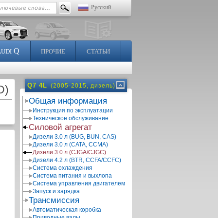
Русский
Q
AUDI
ПРОЧИЕ
СТАТЬИ
Q7 4L
(2005-2015, дизель)
D)
Общая информация
Инструкция по эксплуатации
Техническое обслуживание
Силовой агрегат
Дизели 3.0 л (BUG, BUN, CAS)
Дизели 3.0 л (CATA, CCMA)
Дизели 3.0 л (CJGA/CJGC)
Дизели 4.2 л (BTR, CCFA/CCFC)
Система охлаждения
Система питания и выхлопа
Система управления двигателем
Запуск и зарядка
Трансмиссия
Автоматическая коробка
Приводные валы