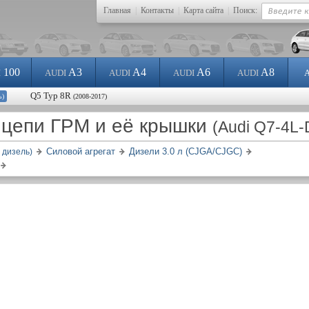
Главная
|
Контакты
|
Карта сайта
|
Поиск:
100
A3
A4
A6
A8
I
AUDI
AUDI
AUDI
AUDI
Q5 Typ 8R
ь)
(2008-2017)
 цепи ГРМ и её крышки
(Audi Q7-4L-
Силовой агрегат
Дизели 3.0 л (CJGA/CJGC)
 дизель)