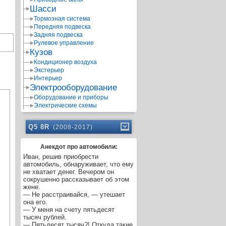
Шасси
Тормозная система
Передняя подвеска
Задняя подвеска
Рулевое управление
Кузов
Кондиционер воздуха
Экстерьер
Интерьер
Электрооборудование
Оборудование и приборы
Электрические схемы
Q5 8R
(2008-2017)
Анекдот про автомобили:
Иван, решив приобрести
автомобиль, обнаруживает, что ему
не хватает денег. Вечером он
сокрушенно рассказывает об этом
жене.
— Не расстраивайся, — утешает
она его.
— У меня на счету пятьдесят
тысяч рублей.
— Пятьдесят тысяч?! Откуда такие