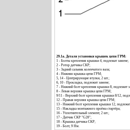
29.1а. Детали установки крышек цепи ГРМ:
1 - Болты крепления крышки 4, подлежат замене;
2 - Ротор датчика СКР;
3 - Задний сальник коленчатого вала;
4 - Нижняя крышка цепи ГРМ;
5, 14 - Центрирующие втулки, 2 шт.;
6, 10 - Прокладка, подлежит замене;
7 - Нижний болт крепления крышки 8, подлежит з
8 - Левая верхняя крышка цепи ГРМ;
9/11 - Верхний болт крепления крышки 8/12, подл
12 - Правая верхняя крышка цепи ГРМ;
13 - Нижний болт крепления крышки 12, подлежит
15 - Накладка монтажного проёма стартёра;
16 - Уплотнительный элемент, 2 шт.;
17 - Датчик СКР "G28";
18 - Крышка датчика СКР;
19 - Болт, 9 Нм.