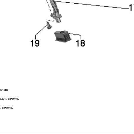
амене;
ежит замене;
 замене;