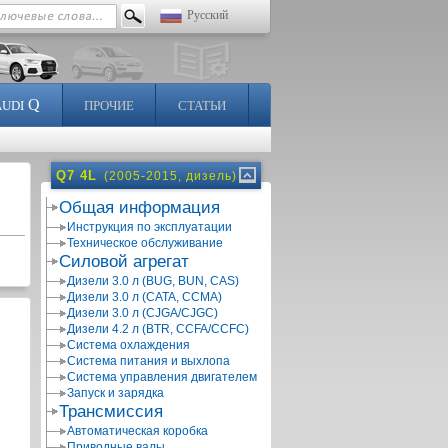
Русский
Q
AUDI
ПРОЧИЕ
СТАТЬИ
Q7 4L
(2005-2015, дизель)
Общая информация
Инструкция по эксплуатации
Техническое обслуживание
Силовой агрегат
Дизели 3.0 л (BUG, BUN, CAS)
Дизели 3.0 л (CATA, CCMA)
Дизели 3.0 л (CJGA/CJGC)
Дизели 4.2 л (BTR, CCFA/CCFC)
Система охлаждения
Система питания и выхлопа
Система управления двигателем
Запуск и зарядка
Трансмиссия
Автоматическая коробка
Приводные валы