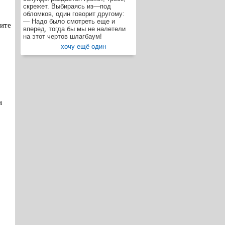
скрежет. Выбираясь из—под
обломков, один говорит другому:
— Надо было смотреть еще и
дите
вперед, тогда бы мы не налетели
на этот чертов шлагбаум!
хочу ещё один
и