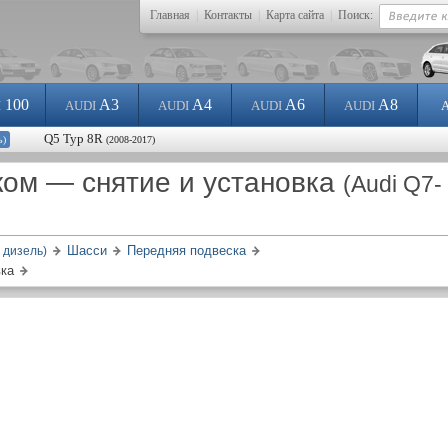
Главная
|
Контакты
|
Карта сайта
|
Поиск:
100
A3
A4
A6
A8
I
AUDI
AUDI
AUDI
AUDI
Q5 Typ 8R
ь)
(2008-2017)
ком — снятие и установка
(Audi Q7-
Шасси
Передняя подвеска
 дизель)
вка