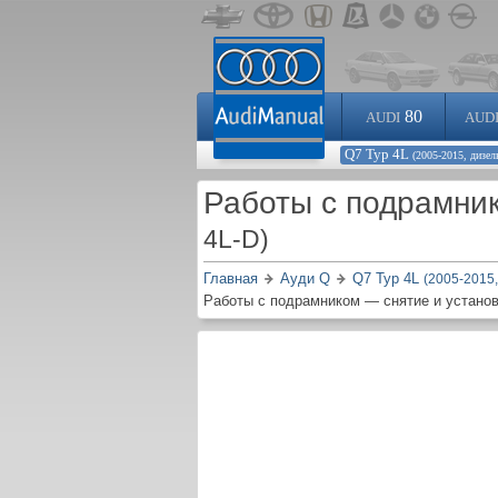
80
AUDI
AUD
Q7 Typ 4L
(2005-2015, дизел
Работы с подрамни
4L-D)
Главная
Ауди Q
Q7 Typ 4L
(2005-2015,
Работы с подрамником — снятие и устано