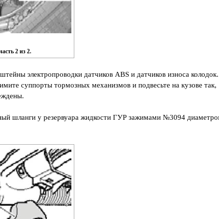
асть 2 из 2.
нштейны электропроводки датчиков ABS и датчиков износа колодок.
имите суппорты тормозных механизмов и подвесьте на кузове так,
еждены.
ный шланги у резервуара жидкости ГУР зажимами №3094 диаметр