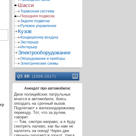
Шасси
Тормозная система
Передняя подвеска
Задняя подвеска
Рулевое управление
Кузов
Кондиционер воздуха
Экстерьер
Интерьер
Электрооборудование
Оборудование и приборы
Электрические схемы
и
Q5 8R
(2008-2017)
Анекдот про автомобили:
Двое полицейских патрульных
мчатся в автомобиле, боясь
опоздать на срочный вызов.
кер
Подлетают к железнодорожному
переезду. Тот, что за рулем,
говорит:
— Том, смотри направо, а я буду
смотреть налево, как бы нам не
налететь на поезд! Через две
секунды раздается грохот, треск,