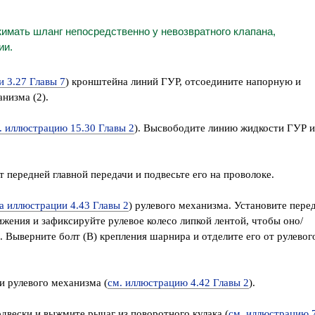
имать шланг непосредственно у невозвратного клапана,
ии.
и 3.27 Главы 7
) кронштейна линий ГУР, отсоедините напорную и
низма (2).
. иллюстрацию 15.30 Главы 2
). Высвободите линию жидкости ГУР и
 передней главной передачи и подвесьте его на проволоке.
а иллюстрации 4.43 Главы 2
) рулевого механизма. Установите пере
жения и зафиксируйте рулевое колесо липкой лентой, чтобы оно/
. Выверните болт (В) крепления шарнира и отделите его от рулевог
и рулевого механизма (
см. иллюстрацию 4.42 Главы 2
).
одвески и выжмите рычаг из поворотного кулака (
см. иллюстрацию 