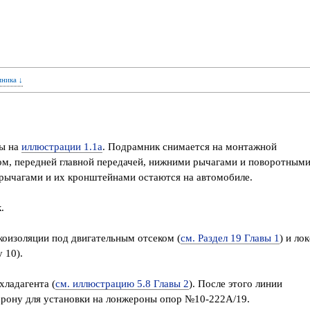
мника ↓
ны на
иллюстрации 1.1а
. Подрамник снимается на монтажной
м, передней главной передачей, нижними рычагами и поворотным
 рычагами и их кронштейнами остаются на автомобиле.
.
укоизоляции под двигательным отсеком (
см. Раздел 19 Главы 1
) и ло
 10).
хладагента (
см. иллюстрацию 5.8 Главы 2
). После этого линии
торону для установки на лонжероны опор №10-222А/19.