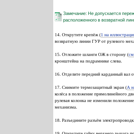
Замечание: Не допускается переж
расположенного в возвратной лин
14. Открутите крепёж (
1 на иллюстраци
возвратную линии ГУР от рулевого меха
15. Отложите шланги ОЖ в сторону (
см
кронштейна на подрамнике слева.
16. Отделите передний карданный вал от
17. Снимите термозащитный экран (
А н
колёса в положение прямолинейного дви
рулевая колонка не изменили положение
механизма.
18. Разъедините разъём электропроводк
19. Открутите гайку верхнего рычага п