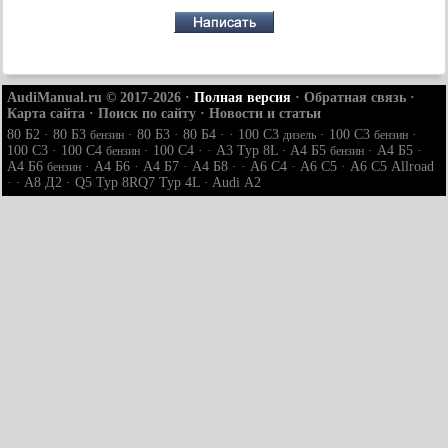
AudiManual.ru © 2017-2026
·
Полная версия
·
Обратная связь
·
Карта сайта
·
Поиск по сайту
·
Новости и статьи
80 Б2
·
80 Б3
·
80 Б3
·
80 Б4
· ·
100 С3
·
100 С3
·
бензин
дизель
бензин
100 С3
·
100 С4
·
100 С4
· ·
A3 Typ 8L
·
A4 Б5
·
A4 Б5
·
бензин
бензин
A4 Б6
·
A4 Б6
·
A4 Б7
·
A4 Б8
· ·
A6 С4
·
A6 С5
·
A6 С5 Allroad
бензин
· ·
A8 Д2
·
Q5 Typ 8R
Q7 Typ 4L
·
Audi А2