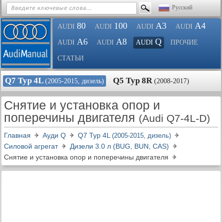
Русский
80
100
A3
A4
AUDI
AUDI
AUDI
AUDI
A6
A8
Q
AUDI
AUDI
AUDI
ПРОЧИЕ
СТАТЬИ
Q7 Typ 4L
Q5 Typ 8R
(2005-2015, дизель)
(2008-2017)
Снятие и установка опор и
поперечины двигателя
(Audi Q7-4L-D)
Главная
Ауди Q
Q7 Typ 4L
(2005-2015, дизель)
Силовой агрегат
Дизели 3.0 л (BUG, BUN, CAS)
Снятие и установка опор и поперечины двигателя