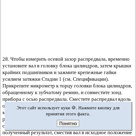
28. Чтобы измерить осевой зазор распредвала, временно
установите вал в головку блока цилиндров, затем крышки
крайних подшипников и зажмите крепежные гайки
усилием затяжки Стадии 1 (см. Спецификации).
Прикрепите микрометр к торцу головки блока цилиндров,
обращенному к зубчатому ремню, и совместите зонд
прибора с осью распредвала. Сместите распредвал вдоль
оси до упора в одну сторону, затем уприте зонд
Этот сайт использует куки 🍪. Нажмите кнопку для
микрометра в конец вала и обнулите прибор. Сместите
принятия этого факта.
распредвал насколько возможно в противоположную
Понятно
сторону и запишите показания прибора. Проверьте
полученный результат, сместив вал в исходное положение