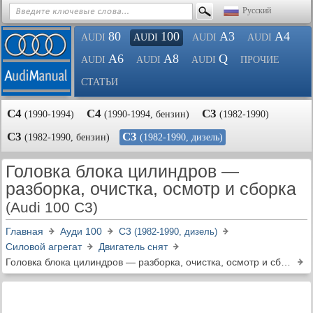
Русский
80
100
A3
A4
AUDI
AUDI
AUDI
AUDI
A6
A8
Q
AUDI
AUDI
AUDI
ПРОЧИЕ
СТАТЬИ
С4
С4
С3
(1990-1994)
(1990-1994, бензин)
(1982-1990)
С3
С3
(1982-1990, бензин)
(1982-1990, дизель)
Головка блока цилиндров —
разборка, очистка, осмотр и сборка
(Audi 100 C3)
Главная
Ауди 100
С3
(1982-1990, дизель)
Силовой агрегат
Двигатель снят
Головка блока цилиндров — разборка, очистка, осмотр и сборка