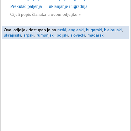
Prekidač paljenja — uklanjanje i ugradnja
Cijeli popis članaka u ovom odjeljku
»
Ovaj odjeljak dostupan je na
ruski
,
engleski
,
bugarski
,
bjeloruski
,
ukrajinski
,
srpski
,
rumunjski
,
poljski
,
slovački
,
mađarski