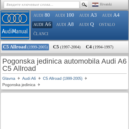
Hrvatski
80
100
A3
A4
AUDI
AUDI
AUDI
AUDI
A6
A8
Q
AUDI
AUDI
AUDI
OSTALO
ČLANCI
C5 Allroad
C5
C4
(1999-2005)
(1997-2004)
(1994-1997)
Pogonska jedinica automobila Audi A6
C5 Allroad
Glavna
Audi A6
C5 Allroad
(1999-2005)
Pogonska jedinica