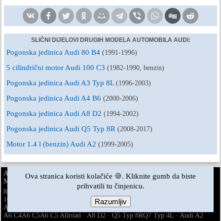
SLIČNI DIJELOVI DRUGIH MODELA AUTOMOBILA AUDI:
Pogonska jedinica Audi 80 B4
(1991-1996)
5 cilindrični motor Audi 100 C3
(1982-1990, benzin)
Pogonska jedinica Audi A3 Typ 8L
(1996-2003)
Pogonska jedinica Audi A4 B6
(2000-2006)
Pogonska jedinica Audi A8 D2
(1994-2002)
Pogonska jedinica Audi Q5 Typ 8R
(2008-2017)
Motor 1.4 l (benzin) Audi A2
(1999-2005)
AudiManual.ru © 2017-2026
·
Puna verzija
·
Povratne informacije
·
Ova stranica koristi kolačiće 🍪. Kliknite gumb da biste
Mapa stranice
·
Pretraživanje stranice
·
Vijesti i članci
prihvatili tu činjenicu.
80 B2
80 B3
80 B3
80 B4
·
benzin
100 C3
100 C3
100 C3
100 C4
100 C4
·
A3 Typ 8L
·
dizel
benzin
benzin
Razumljiv
A4 B5
A4 B5
A4 B6
A4 B6
A4 B7
A4 B8
·
benzin
benzin
A6 C4
A6 C5
A6 C5 Allroad
·
A8 D2
·
Q5 Typ 8R
Q7 Typ 4L
·
Audi A2