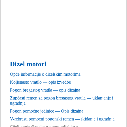
Dizel motori
Opće informacije o dizelskim motorima
Koljenasto vratilo — opis izvedbe
Pogon bregastog vratila — opis dizajna
Zupčasti remen za pogon bregastog vratila — uklanjanje i
ugradnja
Pogon pomoćne jedinice — Opis dizajna
V-rebrasti pomoćni pogonski remen — skidanje i ugradnja
Cijeli popis članaka u ovom odjeljku
»