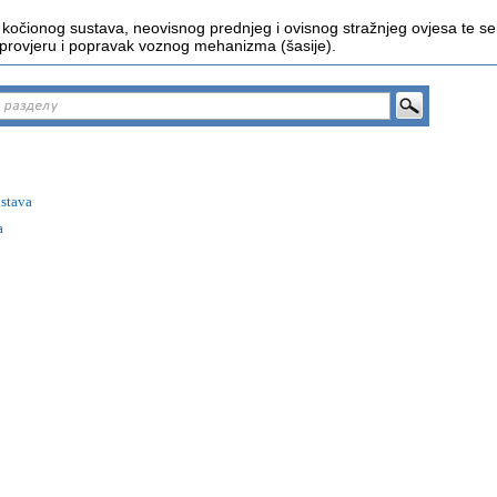
og kočionog sustava, neovisnog prednjeg i ovisnog stražnjeg ovjesa te s
 provjeru i popravak voznog mehanizma (šasije).
ustava
a