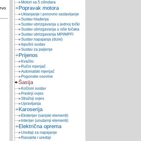
Motori sa 5 cilindara
Popravak motora
ervo
Uklanjanje i ponovno sastavljanje
Sustav hlađenja
Sustav ubrizgavanja u jednoj točki
Sustav ubrizgavanja u više točaka
Sustav ubrizgavanja MPI/MPFI
Sustav napajanja (dizel)
Ispušni sustav
Sustav za paljenje
Prijenos
Kvačilo
Ručni mjenjač
Automatski mjenjač
Pogonske osovine
Šasija
Kočioni sustav
Prednji ovjes
Stražnji ovjes
Upravljanja
Karoserija
Eksterijer (vanjski elementi)
Interijer (unutarnji elementi)
Električna oprema
Uređaji za napajanje
Rasvjeta i uređaji