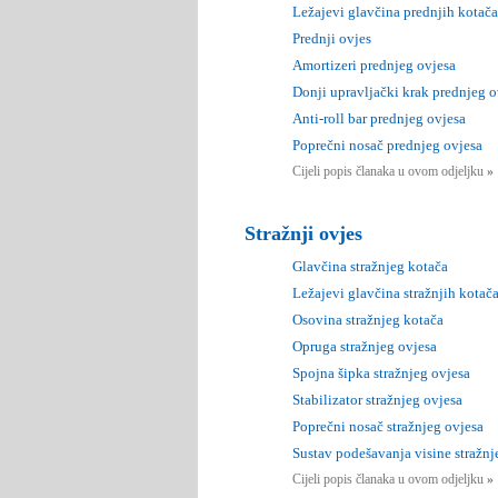
Ležajevi glavčina prednjih kotača
Prednji ovjes
Amortizeri prednjeg ovjesa
Donji upravljački krak prednjeg o
Anti-roll bar prednjeg ovjesa
Poprečni nosač prednjeg ovjesa
Cijeli popis članaka u ovom odjeljku
»
Stražnji ovjes
Glavčina stražnjeg kotača
Ležajevi glavčina stražnjih kotač
Osovina stražnjeg kotača
Opruga stražnjeg ovjesa
Spojna šipka stražnjeg ovjesa
Stabilizator stražnjeg ovjesa
Poprečni nosač stražnjeg ovjesa
Sustav podešavanja visine stražnj
Cijeli popis članaka u ovom odjeljku
»