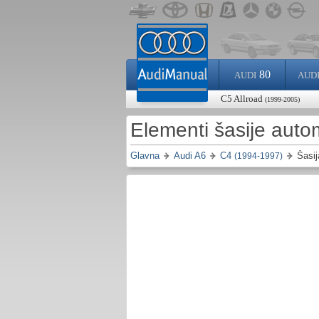
80
AUDI
AUD
C5 Allroad
(1999-2005)
Elementi šasije auto
Glavna
Audi A6
C4
Šasij
(1994-1997)