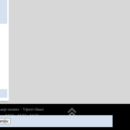
·
vanje stranice
Vijesti i članci
·
·
·
·
A4
B6
A4
B7
A4
B8
in
mljiv