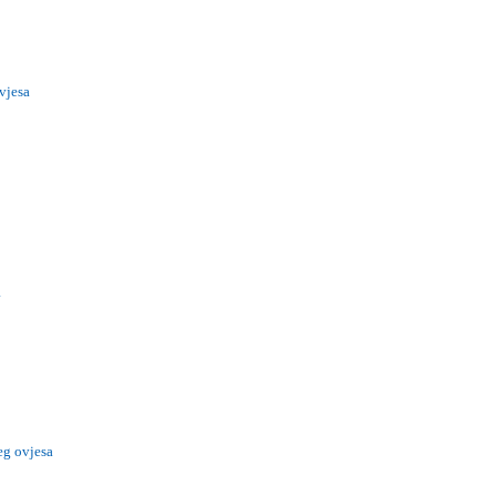
vjesa
a
eg ovjesa