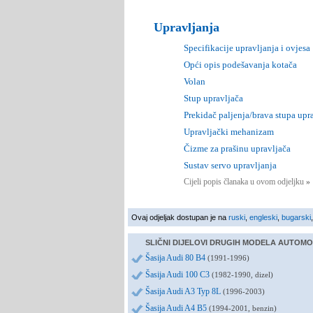
Upravljanja
Specifikacije upravljanja i ovjesa
Opći opis podešavanja kotača
Volan
Stup upravljača
Prekidač paljenja/brava stupa upr
Upravljački mehanizam
Čizme za prašinu upravljača
Sustav servo upravljanja
Cijeli popis članaka u ovom odjeljku
»
Ovaj odjeljak dostupan je na
ruski
,
engleski
,
bugarski
SLIČNI DIJELOVI DRUGIH MODELA AUTOMO
Šasija Audi 80 B4
(1991-1996)
Šasija Audi 100 C3
(1982-1990, dizel)
Šasija Audi A3 Typ 8L
(1996-2003)
Šasija Audi A4 B5
(1994-2001, benzin)