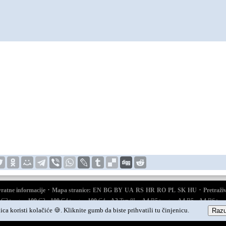
·
·
ratne informacije
Mapa stranice:
EN
BG
BY
UA
RS
HR
RO
PL
SK
HU
Pretraži
·
·
·
·
·
·
·
C3
100
C3
100
C4
100
C4
A3
Typ 8L
A4
B5
A4
B5
A4
B6
benzin
benzin
benzin
benz
·
·
Q7 Typ 4L
Audi
A2
ica koristi kolačiće 🍪. Kliknite gumb da biste prihvatili tu činjenicu.
Razu