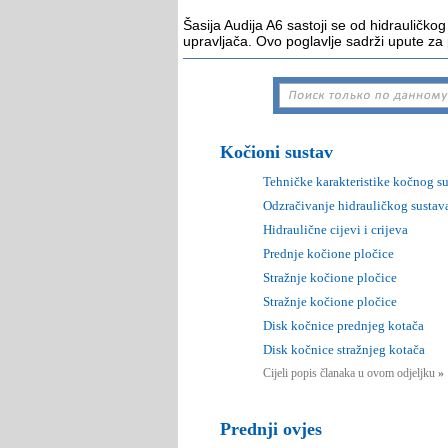
Šasija Audija A6 sastoji se od hidrauličk
upravljača. Ovo poglavlje sadrži upute za
Kočioni sustav
Tehničke karakteristike kočnog s
Odzračivanje hidrauličkog sustav
Hidraulične cijevi i crijeva
Prednje kočione pločice
Stražnje kočione pločice
Stražnje kočione pločice
Disk kočnice prednjeg kotača
Disk kočnice stražnjeg kotača
Cijeli popis članaka u ovom odjeljku
»
Prednji ovjes