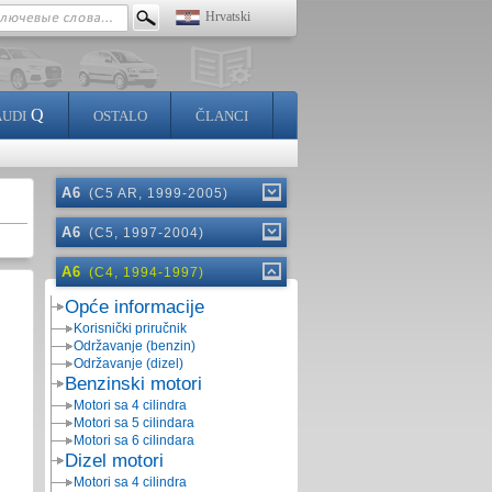
Hrvatski
Q
AUDI
OSTALO
ČLANCI
A6
(C5 AR, 1999-2005)
A6
(C5, 1997-2004)
A6
(C4, 1994-1997)
Opće informacije
Korisnički priručnik
Održavanje (benzin)
Održavanje (dizel)
Benzinski motori
Motori sa 4 cilindra
Motori sa 5 cilindara
Motori sa 6 cilindara
Dizel motori
Motori sa 4 cilindra