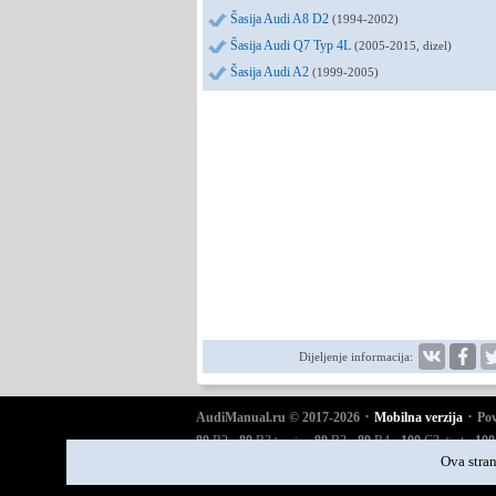
Šasija Audi A8 D2
(1994-2002)
Šasija Audi Q7 Typ 4L
(2005-2015, dizel)
Šasija Audi A2
(1999-2005)
Dijeljenje informacija:
·
·
AudiManual.ru © 2017-2026
Mobilna verzija
Pov
·
·
·
·
·
80
B2
80
B3
80
B3
80
B4
100
C3
100
benzin
dizel
·
·
·
·
·
A6
C4
A6
C5
A6
C5 Allroad
A8
D2
Q5 Typ 8R
Ova stran