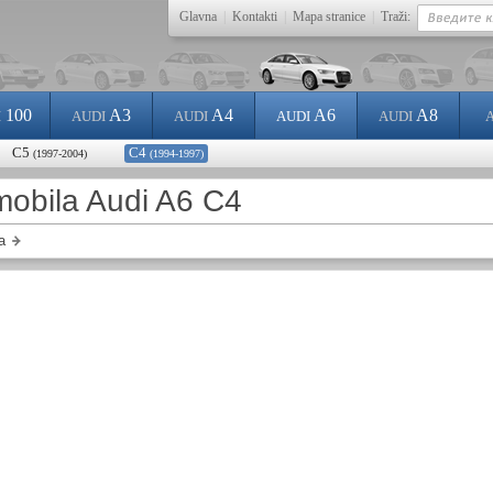
Glavna
|
Kontakti
|
Mapa stranice
|
Traži:
100
A3
A4
A6
A8
I
AUDI
AUDI
AUDI
AUDI
C5
C4
(1997-2004)
(1994-1997)
mobila Audi A6 C4
a