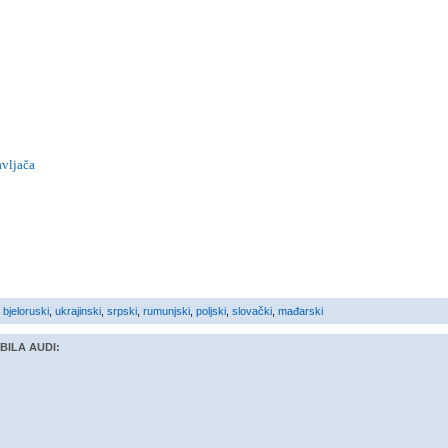
avljača
,
bjeloruski
,
ukrajinski
,
srpski
,
rumunjski
,
poljski
,
slovački
,
mađarski
BILA AUDI: