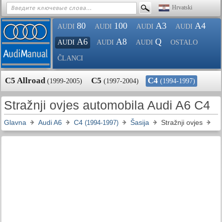
Hrvatski
80
100
A3
A4
AUDI
AUDI
AUDI
AUDI
A6
A8
Q
AUDI
AUDI
AUDI
OSTALO
ČLANCI
C5 Allroad
C5
C4
(1999-2005)
(1997-2004)
(1994-1997)
Stražnji ovjes automobila Audi A6 C4
Glavna
Audi A6
C4
Šasija
Stražnji ovjes
(1994-1997)