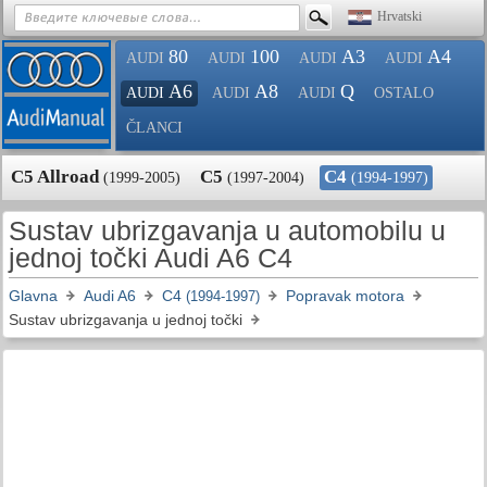
Hrvatski
80
100
A3
A4
AUDI
AUDI
AUDI
AUDI
A6
A8
Q
AUDI
AUDI
AUDI
OSTALO
ČLANCI
C5 Allroad
C5
C4
(1999-2005)
(1997-2004)
(1994-1997)
Sustav ubrizgavanja u automobilu u
jednoj točki Audi A6 C4
Glavna
Audi A6
C4
Popravak motora
(1994-1997)
Sustav ubrizgavanja u jednoj točki