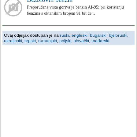
Preporučena vrsta goriva je benzin AI-95; pri korištenju
benzina s oktanskim brojem 91 bit će...
Ovaj odjeljak dostupan je na
ruski
,
engleski
,
bugarski
,
bjeloruski
,
ukrajinski
,
srpski
,
rumunjski
,
poljski
,
slovački
,
mađarski