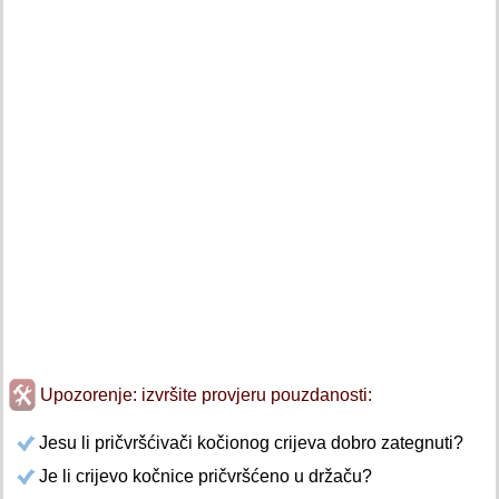
Upozorenje: izvršite provjeru pouzdanosti:
Jesu li pričvršćivači kočionog crijeva dobro zategnuti?
Je li crijevo kočnice pričvršćeno u držaču?