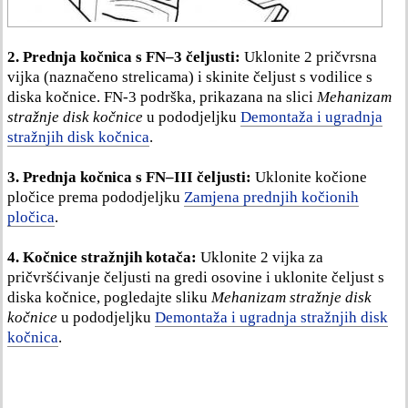
2.
Prednja kočnica s FN–3 čeljusti:
Uklonite 2 pričvrsna
vijka (naznačeno strelicama) i skinite čeljust s vodilice s
diska kočnice. FN-3 podrška, prikazana na slici
Mehanizam
stražnje disk kočnice
u pododjeljku
Demontaža i ugradnja
stražnjih disk kočnica
.
3. Prednja kočnica s FN–III čeljusti:
Uklonite kočione
pločice prema pododjeljku
Zamjena prednjih kočionih
pločica
.
4.
Kočnice stražnjih kotača:
Uklonite 2 vijka za
pričvršćivanje čeljusti na gredi osovine i uklonite čeljust s
diska kočnice, pogledajte sliku
Mehanizam stražnje disk
kočnice
u pododjeljku
Demontaža i ugradnja stražnjih disk
kočnica
.