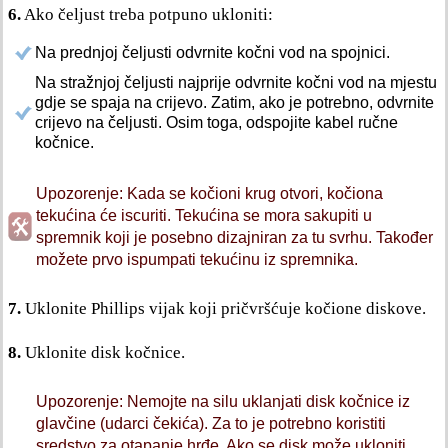
6.
Ako čeljust treba potpuno ukloniti:
Na prednjoj čeljusti odvrnite kočni vod na spojnici.
Na stražnjoj čeljusti najprije odvrnite kočni vod na mjestu
gdje se spaja na crijevo. Zatim, ako je potrebno, odvrnite
crijevo na čeljusti. Osim toga, odspojite kabel ručne
kočnice.
Upozorenje: Kada se kočioni krug otvori, kočiona
tekućina će iscuriti. Tekućina se mora sakupiti u
spremnik koji je posebno dizajniran za tu svrhu. Također
možete prvo ispumpati tekućinu iz spremnika.
7.
Uklonite Phillips vijak koji pričvršćuje kočione diskove.
8.
Uklonite disk kočnice.
Upozorenje: Nemojte na silu uklanjati disk kočnice iz
glavčine (udarci čekića). Za to je potrebno koristiti
sredstvo za otapanje hrđe. Ako se disk može ukloniti