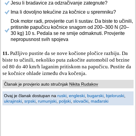
Jesu li bradavice za odzračivanje zategnute?
Ima li dovoljno tekućine za kočnice u spremniku?
Dok motor radi, provjerite curi li sustav. Da biste to učinili,
pritisnite papučicu kočnice snagom od 200–300 N (20–
30 kg) 10 s. Pedala se ne smije odmaknuti. Provjerite
nepropusnost svih spojeva
11.
Pažljivo pustite da se nove kočione pločice razbiju. Da
biste to učinili, nekoliko puta zakočite automobil od brzine
od 80 do 40 km/h laganim pritiskom na papučicu. Pustite da
se kočnice ohlade između dva kočenja.
Članak je provjerio auto stručnjak
Nikita Rudakov
Ovaj je članak dostupan na
ruski
,
engleski
,
bugarski
,
bjeloruski
,
ukrajinski
,
srpski
,
rumunjski
,
poljski
,
slovački
,
mađarski