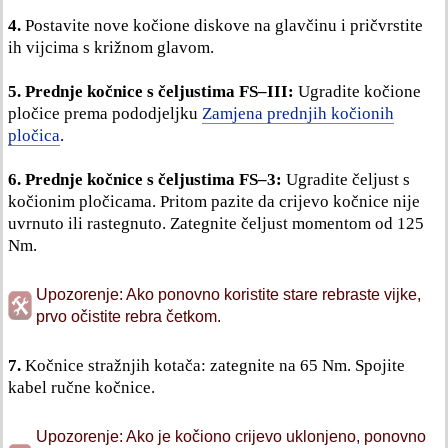
4.
Postavite nove kočione diskove na glavčinu i pričvrstite
ih vijcima s križnom glavom.
5.
Prednje kočnice s čeljustima FS–III:
Ugradite kočione
pločice prema pododjeljku
Zamjena prednjih kočionih
pločica
.
6.
Prednje kočnice s čeljustima FS–3:
Ugradite čeljust s
kočionim pločicama. Pritom pazite da crijevo kočnice nije
uvrnuto ili rastegnuto. Zategnite čeljust momentom od 125
Nm.
Upozorenje: Ako ponovno koristite stare rebraste vijke,
prvo očistite rebra četkom.
7.
Kočnice stražnjih kotača: zategnite na 65 Nm. Spojite
kabel ručne kočnice.
Upozorenje: Ako je kočiono crijevo uklonjeno, ponovno