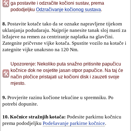
ga postavite i odzračite kočioni sustav, prema
pododjeljku
Odzračivanje kočionog sustava
.
8.
Postavite kotače tako da se oznake napravljene tijekom
uklanjanja podudaraju. Najprije nanesite tanak sloj masti za
ležajeve na remen za centriranje naplatka na glavčini.
Zategnite pričvrsne vijke kotača. Spustite vozilo na kotače i
zategnite vijke unakrsno na 120 Nm.
Upozorenje: Nekoliko puta snažno pritisnite papučicu
kočnice dok ne osjetite jasan otpor papučice. Na taj će
način pločice pristajati uz kočioni disk i zauzeti svoje
mjesto.
9.
Provjerite razinu kočione tekućine u spremniku. Po
potrebi dopunite.
10.
Kočnice stražnjih kotača:
Podesite parkirnu kočnicu
prema pododjeljku
Podešavanje parkirne kočnice
.