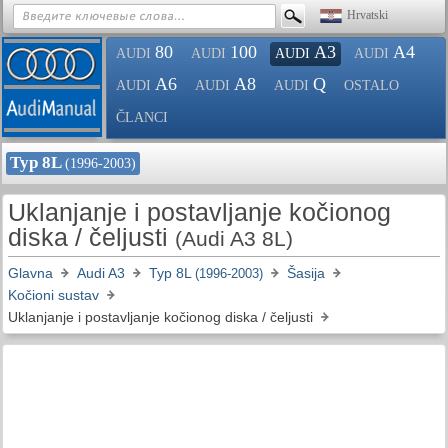
Hrvatski
80
100
A3
A4
AUDI
AUDI
AUDI
AUDI
A6
A8
Q
AUDI
AUDI
AUDI
OSTALO
ČLANCI
Typ 8L
(1996-2003)
Uklanjanje i postavljanje kočionog
diska / čeljusti
(Audi A3 8L)
Glavna
Audi A3
Typ 8L
Šasija
(1996-2003)
Kočioni sustav
Uklanjanje i postavljanje kočionog diska / čeljusti