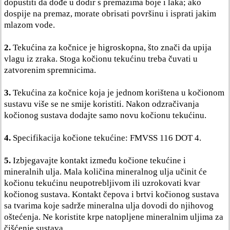
dopustiti da dođe u dodir s premazima boje i laka; ako
dospije na premaz, morate obrisati površinu i isprati jakim
mlazom vode.
2.
Tekućina za kočnice je higroskopna, što znači da upija
vlagu iz zraka. Stoga kočionu tekućinu treba čuvati u
zatvorenim spremnicima.
3.
Tekućina za kočnice koja je jednom korištena u kočionom
sustavu više se ne smije koristiti. Nakon odzračivanja
kočionog sustava dodajte samo novu kočionu tekućinu.
4.
Specifikacija kočione tekućine: FMVSS 116 DOT 4.
5.
Izbjegavajte kontakt između kočione tekućine i
mineralnih ulja.
Mala količina mineralnog ulja učinit će
kočionu tekućinu neupotrebljivom ili uzrokovati kvar
kočionog sustava. Kontakt čepova i brtvi kočionog sustava
sa tvarima koje sadrže mineralna ulja dovodi do njihovog
oštećenja. Ne koristite krpe natopljene mineralnim uljima za
čišćenje sustava.