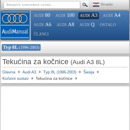
Hrvatski
80
100
A3
A4
AUDI
AUDI
AUDI
AUDI
A6
A8
Q
AUDI
AUDI
AUDI
OSTALO
ČLANCI
Typ 8L
(1996-2003)
Tekućina za kočnice
(Audi A3 8L)
Glavna
Audi A3
Typ 8L
Šasija
(1996-2003)
Kočioni sustav
Tekućina za kočnice