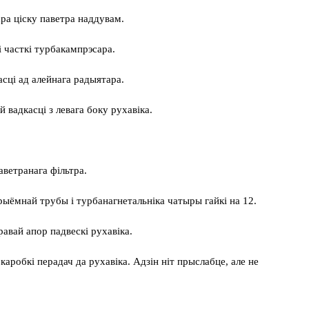
ра ціску паветра наддувам.
 часткі турбакампрэсара.
сці ад алейнага радыятара.
вадкасці з левага боку рухавіка.
ветранага фільтра.
рыёмнай трубы і турбанагнетальніка чатыры гайкі на 12.
равай апор падвескі рухавіка.
каробкі перадач да рухавіка. Адзін ніт прыслабце, але не