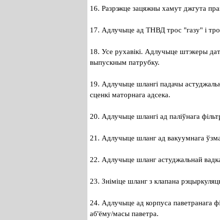
16. Разрэжце зацяжны хамут джгута пра
17. Адлучыце ад ТНВД трос "газу" і тро
18. Усе рухавікі. Адлучыце штэкеры да
выпускным патрубку.
19. Адлучыце шлангі падачы астуджальн
сценкі маторнага адсека.
20. Адлучыце шлангі ад паліўнага фільт
21. Адлучыце шланг ад вакуумнага ўзма
22. Адлучыце шланг астуджальнай вадка
23. Зніміце шланг з клапана рэцыркуляц
24. Адлучыце ад корпуса паветранага ф
аб'ёму/масы паветра.