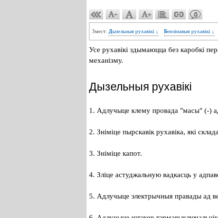
0
Змест:
Дызельныя рухавікі ↓
Бензінавыя рухавікі ↓
Усе рухавікі здымаюцца без каробкі пер
механізму.
Дызельныя рухавікі
1. Адлучыце клему провада "масы" (-) а
2. Зніміце пырскавік рухавіка, які склад
3. Зніміце капот.
4. Зліце астуджальную вадкасць у адпа
5. Адлучыце электрычныя правады ад в
6. Адлучыце штэкер тэрмавыключальнік