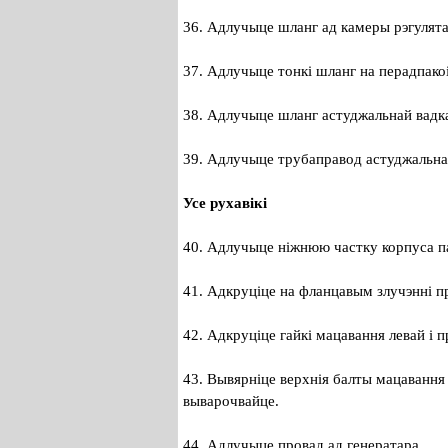
36. Адлучыце шланг ад камеры рэгулята
37. Адлучыце тонкі шланг на перадпакоі
38. Адлучыце шланг астуджальнай вадка
39. Адлучыце трубаправод астуджальнай 
Усе рухавікі
40. Адлучыце ніжнюю частку корпуса па
41. Адкруціце на фланцавым злучэнні п
42. Адкруціце гайкі мацавання левай і п
43. Вывярніце верхнія балты мацавання 
выварочвайце.
44. Адлучыце провад ад генератара.