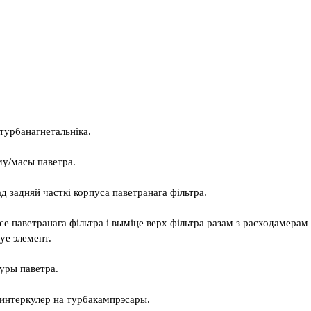
турбанагнетальніка.
му/масы паветра.
 задняй часткі корпуса паветранага фільтра.
усе паветранага фільтра і выміце верх фільтра разам з расходамерам
уе элемент.
уры паветра.
 интеркулер на турбакампрэсары.