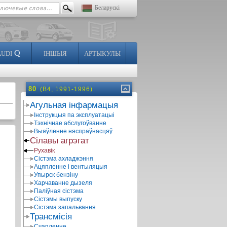
Беларускі
Q
AUDI
ІНШЫЯ
АРТЫКУЛЫ
80
(B4, 1991-1996)
Агульная інфармацыя
Інструкцыя па эксплуатацыі
Тэхнічнае абслугоўванне
Выяўленне няспраўнасцяў
Сілавы агрэгат
Рухавік
Сістэма ахладжэння
Ацяпленне і вентыляцыя
Упырск бензіну
Харчаванне дызеля
Паліўная сістэма
Сістэмы выпуску
Сістэма запальвання
Трансмісія
Счапленне