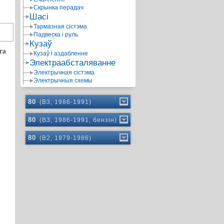
Скрынка перадач
Шасі
Тармазная сістэма
Падвеска і руль
Кузаў
га
Кузаў і аздабленне
Электраабсталяванне
Электрычная сістэма
Электрычныя схемы
80
(B3, 1986-1991)
80
(B3, 1986-1991, бензін)
80
(B2, 1979-1986)