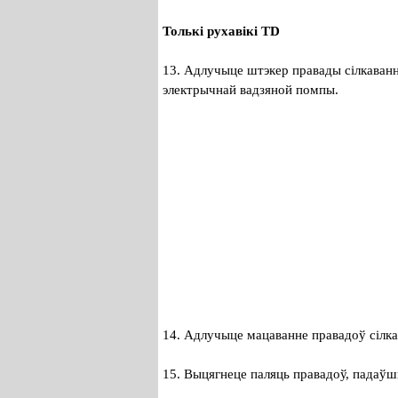
Толькі рухавікі TD
13. Адлучыце штэкер правады сілкавання
электрычнай вадзяной помпы.
14. Адлучыце мацаванне правадоў сілка
15. Выцягнеце паляць правадоў, падаўшы