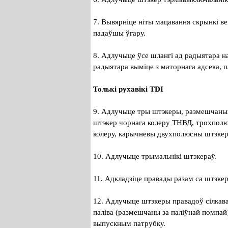
7. Вывярніце ніты мацавання скрынкі ве
падаўшы ўгару.
8. Адлучыце ўсе шлангі ад радыятара н
радыятара выміце з маторнага адсека, п
Толькі рухавікі TDI
9. Адлучыце тры штэкеры, размешчаны
штэкер чорнага колеру ТНВД, трохполюс
колеру, карычневы двухполюсны штэкер 
10. Адлучыце трымальнікі штэкераў.
11. Адкладзіце правады разам са штэкер
12. Адлучыце штэкеры правадоў сілкава
паліва (размешчаны за паліўнай помпай
выпускным патрубку.