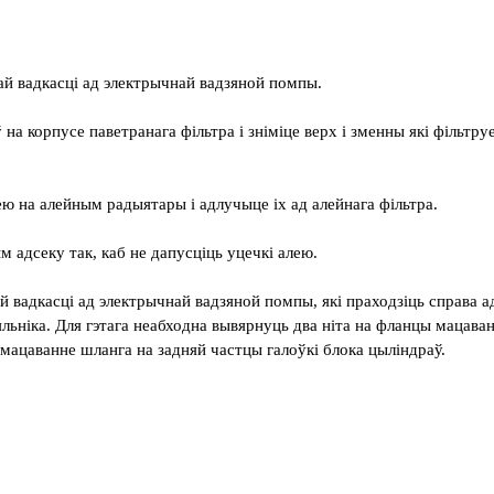
й вадкасці ад электрычнай вадзяной помпы.
на корпусе паветранага фільтра і зніміце верх і зменны які фільтру
ею на алейным радыятары і адлучыце іх ад алейнага фільтра.
 адсеку так, каб не дапусціць уцечкі алею.
 вадкасці ад электрычнай вадзяной помпы, які праходзіць справа а
яльніка. Для гэтага неабходна вывярнуць два ніта на фланцы мацава
 мацаванне шланга на задняй частцы галоўкі блока цыліндраў.