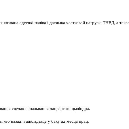
 клапана адсечкі паліва і датчыка частковай нагрузкі ТНВД, а такс
вання свечак напальвання чацвёртага цыліндра.
 яго назад, і адкладзяце ў баку ад месца прац.