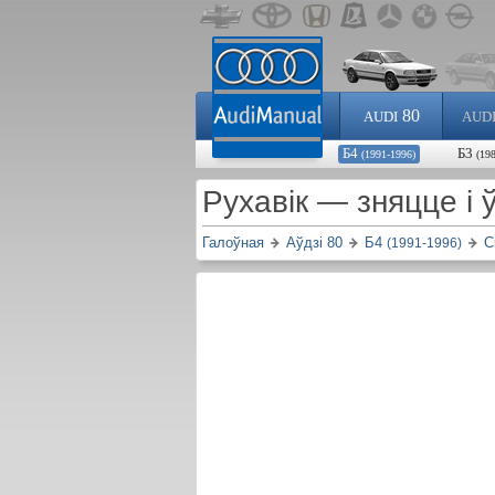
80
AUDI
AUD
Б4
Б3
(1991-1996)
(19
Рухавік — зняцце і
Галоўная
Аўдзі 80
Б4
С
(1991-1996)