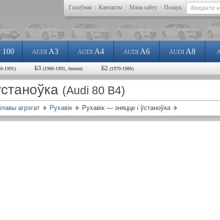
Галоўная
|
Кантакты
|
Мапа сайту
|
Пошук:
100
A3
A4
A6
A8
I
AUDI
AUDI
AUDI
AUDI
Б3
Б2
86-1991)
(1986-1991, бензін)
(1979-1986)
 ўстаноўка
(Audi 80 B4)
ілавы агрэгат
Рухавік
Рухавік — зняцце і ўстаноўка