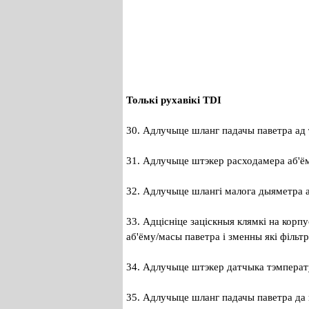
Толькі рухавікі TDI
30. Адлучыце шланг падачы паветра ад 
31. Адлучыце штэкер расходамера аб'ё
32. Адлучыце шлангі малога дыяметра ад
33. Адцісніце заціскныя клямкі на корп
аб'ёму/масы паветра і зменны які фільтр
34. Адлучыце штэкер датчыка тэмперат
35. Адлучыце шланг падачы паветра да