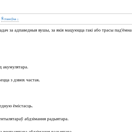
Ўстаноўка ↓
адач за адпаведныя вушы, за якія мацуюцца гакі або трасы пад'ёмна
д акумулятара.
аецца з дзвюх частак.
ведную ёмістасць.
ентылятараў абдзімання радыятара.
а вентылятара абдзімання радыятара.