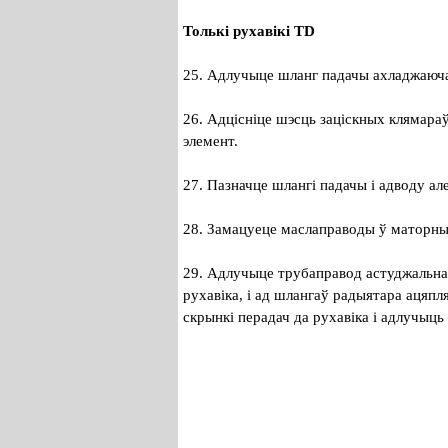
Толькі рухавікі TD
25. Адлучыце шланг падачы ахладжаюча
26. Адцісніце шэсць заціскных клямараў 
элемент.
27. Пазначце шлангі падачы і адводу ал
28. Замацуеце маслаправоды ў маторным
29. Адлучыце трубаправод астуджальнай
рухавіка, і ад шлангаў радыятара ацяпл
скрынкі перадач да рухавіка і адлучыць