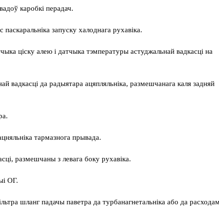
вадоў каробкі перадач.
с паскаральніка запуску халоднага рухавіка.
тчыка ціску алею і датчыка тэмпературы астуджальнай вадкасці на
ай вадкасці да радыятара ацяпляльніка, размешчанага каля задняй
ра.
цняльніка тармазнога прывада.
сці, размешчаны з левага боку рухавіка.
ыі ОГ.
ільтра шланг падачы паветра да турбанагнетальніка або да расхода