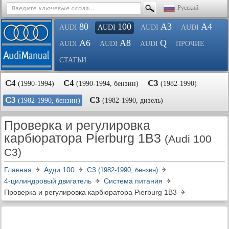
Русский
80
100
A3
A4
AUDI
AUDI
AUDI
AUDI
A6
A8
Q
AUDI
AUDI
AUDI
ПРОЧИЕ
СТАТЬИ
С4
С4
С3
(1990-1994)
(1990-1994, бензин)
(1982-1990)
С3
С3
(1982-1990, бензин)
(1982-1990, дизель)
Проверка и регулировка
карбюратора Pierburg 1B3
(Audi 100
C3)
Главная
Ауди 100
С3
(1982-1990, бензин)
4-цилиндровый двигатель
Система питания
Проверка и регулировка карбюратора Pierburg 1B3