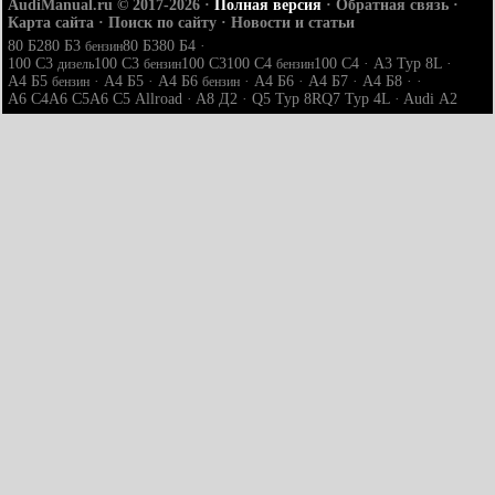
AudiManual.ru © 2017-2026
·
Полная версия
·
Обратная связь
·
Карта сайта
·
Поиск по сайту
·
Новости и статьи
80 Б2
80 Б3
80 Б3
80 Б4
·
бензин
100 С3
100 С3
100 С3
100 С4
100 С4
·
A3 Typ 8L
·
дизель
бензин
бензин
A4 Б5
·
A4 Б5
·
A4 Б6
·
A4 Б6
·
A4 Б7
·
A4 Б8
· ·
бензин
бензин
A6 С4
A6 С5
A6 С5 Allroad
·
A8 Д2
·
Q5 Typ 8R
Q7 Typ 4L
·
Audi А2