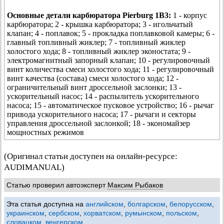
Основные детали карбюратора Pierburg 1В3:
1 - корпус
карбюратора; 2 - крышка карбюратора; 3 - игольчатый
клапан; 4 - поплавок; 5 - прокладка поплавковой камеры; 6 -
главный топливный жиклер; 7 - топливный жиклер
холостого хода; 8 - топливный жиклер эконостата; 9 -
электромагнитный запорный клапан; 10 - регулировочный
винт количества смеси холостого хода; 11 - регулировочный
винт качества (состава) смеси холостого хода; 12 -
ограничительный винт дроссельной заслонки; 13 -
ускорительный насос; 14 - распылитель ускорительного
насоса; 15 - автоматическое пусковое устройство; 16 - рычаг
привода ускорительного насоса; 17 - рычаги и секторы
управления дроссельной заслонкой; 18 - экономайзер
мощностных режимов
(Оригинал статьи доступен на онлайн-ресурсе:
AUDIMANUAL)
Статью проверил автоэксперт
Максим Рыбаков
Эта статья доступна на
английском
,
болгарском
,
белорусском
,
украинском
,
сербском
,
хорватском
,
румынском
,
польском
,
словацком
,
венгерском