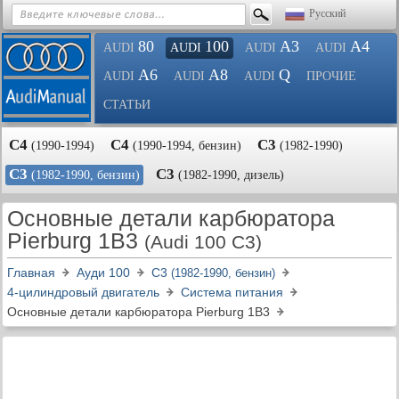
Русский
80
100
A3
A4
AUDI
AUDI
AUDI
AUDI
A6
A8
Q
AUDI
AUDI
AUDI
ПРОЧИЕ
СТАТЬИ
С4
С4
С3
(1990-1994)
(1990-1994, бензин)
(1982-1990)
С3
С3
(1982-1990, бензин)
(1982-1990, дизель)
Основные детали карбюратора
Pierburg 1B3
(Audi 100 C3)
Главная
Ауди 100
С3
(1982-1990, бензин)
4-цилиндровый двигатель
Система питания
Основные детали карбюратора Pierburg 1B3