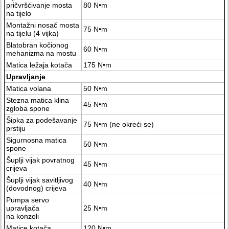
pričvršćivanje mosta
80 N•m
na tijelo
Montažni nosač mosta
75 N•m
na tijelu (4 vijka)
Blatobran kočionog
60 N•m
mehanizma na mostu
Matica ležaja kotača
175 N•m
Upravljanje
Matica volana
50 N•m
Stezna matica klina
45 N•m
zgloba spone
Šipka za podešavanje
75 N•m (ne okreći se)
prstiju
Sigurnosna matica
50 N•m
spone
Šuplji vijak povratnog
45 N•m
crijeva
Šuplji vijak savitljivog
40 N•m
(dovodnog) crijeva
Pumpa servo
upravljača
25 N•m
na konzoli
Matice kotača
120 N•m