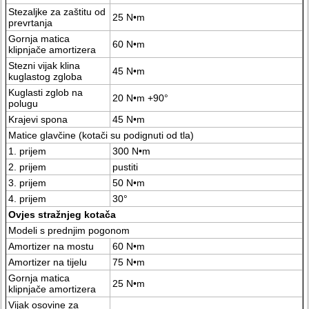
Stezaljke za zaštitu od
25 N•m
prevrtanja
Gornja matica
60 N•m
klipnjače amortizera
Stezni vijak klina
45 N•m
kuglastog zgloba
Kuglasti zglob na
20 N•m +90°
polugu
Krajevi spona
45 N•m
Matice glavčine (kotači su podignuti od tla)
1. prijem
300 N•m
2. prijem
pustiti
3. prijem
50 N•m
4. prijem
30°
Ovjes stražnjeg kotača
Modeli s prednjim pogonom
Amortizer na mostu
60 N•m
Amortizer na tijelu
75 N•m
Gornja matica
25 N•m
klipnjače amortizera
Vijak osovine za