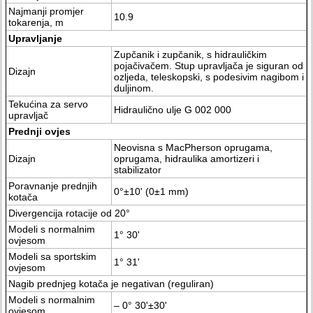
Najmanji promjer
10.9
tokarenja, m
Upravljanje
Zupčanik i zupčanik, s hidrauličkim
pojačivačem. Stup upravljača je siguran od
Dizajn
ozljeda, teleskopski, s podesivim nagibom i
duljinom.
Tekućina za servo
Hidraulično ulje G 002 000
upravljač
Prednji ovjes
Neovisna s MacPherson oprugama,
Dizajn
oprugama, hidraulika amortizeri i
stabilizator
Poravnanje prednjih
0°±10' (0±1 mm)
kotača
Divergencija rotacije od 20°
Modeli s normalnim
1° 30'
ovjesom
Modeli sa sportskim
1° 31'
ovjesom
Nagib prednjeg kotača je negativan (reguliran)
Modeli s normalnim
– 0° 30'±30'
ovjesom