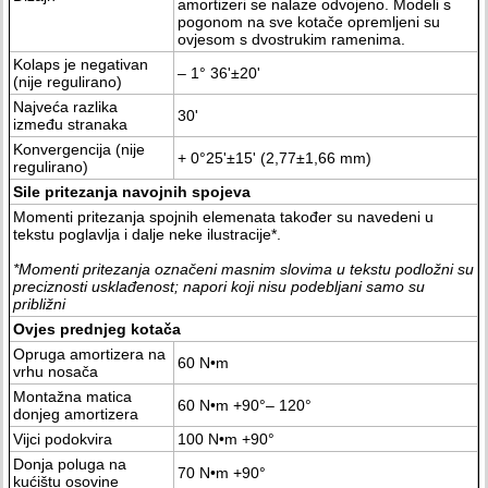
amortizeri se nalaze odvojeno. Modeli s
pogonom na sve kotače opremljeni su
ovjesom s dvostrukim ramenima.
Kolaps je negativan
– 1° 36'±20'
(nije regulirano)
Najveća razlika
30'
između stranaka
Konvergencija (nije
+ 0°25'±15' (2,77±1,66 mm)
regulirano)
Sile pritezanja navojnih spojeva
Momenti pritezanja spojnih elemenata također su navedeni u
tekstu poglavlja i dalje neke ilustracije*.
*Momenti pritezanja označeni masnim slovima u tekstu podložni su
preciznosti usklađenost; napori koji nisu podebljani samo su
približni
Ovjes prednjeg kotača
Opruga amortizera na
60 N•m
vrhu nosača
Montažna matica
60 N•m +90°– 120°
donjeg amortizera
Vijci podokvira
100 N•m +90°
Donja poluga na
70 N•m +90°
kućištu osovine