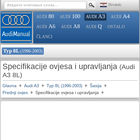
Hrvatski
80
100
A3
A4
AUDI
AUDI
AUDI
AUDI
A6
A8
Q
AUDI
AUDI
AUDI
OSTALO
ČLANCI
Typ 8L
(1996-2003)
Specifikacije ovjesa i upravljanja
(Audi
A3 8L)
Glavna
Audi A3
Typ 8L
Šasija
(1996-2003)
Prednji ovjes
Specifikacije ovjesa i upravljanja