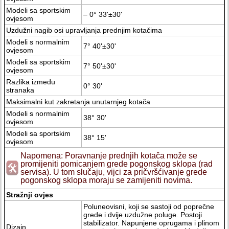
Modeli sa sportskim
– 0° 33'±30'
ovjesom
Uzdužni nagib osi upravljanja prednjim kotačima
Modeli s normalnim
7° 40'±30'
ovjesom
Modeli sa sportskim
7° 50'±30'
ovjesom
Razlika između
0° 30'
stranaka
Maksimalni kut zakretanja unutarnjeg kotača
Modeli s normalnim
38° 30'
ovjesom
Modeli sa sportskim
38° 15'
ovjesom
Napomena: Poravnanje prednjih kotača može se
promijeniti pomicanjem grede pogonskog sklopa (rad
servisa). U tom slučaju, vijci za pričvršćivanje grede
pogonskog sklopa moraju se zamijeniti novima.
Stražnji ovjes
Poluneovisni, koji se sastoji od poprečne
grede i dvije uzdužne poluge. Postoji
stabilizator. Napunjene oprugama i plinom
Dizajn