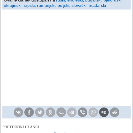
Ovaj je članak dostupan na
ruski
,
engleski
,
bugarski
,
bjeloruski
,
ukrajinski
,
srpski
,
rumunjski
,
poljski
,
slovački
,
mađarski
PRETHODNI ČLANCI