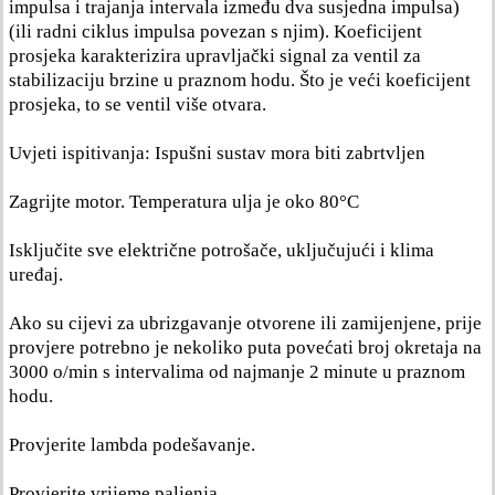
impulsa i trajanja intervala između dva susjedna impulsa)
(ili radni ciklus impulsa povezan s njim). Koeficijent
prosjeka karakterizira upravljački signal za ventil za
stabilizaciju brzine u praznom hodu. Što je veći koeficijent
prosjeka, to se ventil više otvara.
Uvjeti ispitivanja: Ispušni sustav mora biti zabrtvljen
Zagrijte motor. Temperatura ulja je oko 80°C
Isključite sve električne potrošače, uključujući i klima
uređaj.
Ako su cijevi za ubrizgavanje otvorene ili zamijenjene, prije
provjere potrebno je nekoliko puta povećati broj okretaja na
3000 o/min s intervalima od najmanje 2 minute u praznom
hodu.
Provjerite lambda podešavanje.
Provjerite vrijeme paljenja.