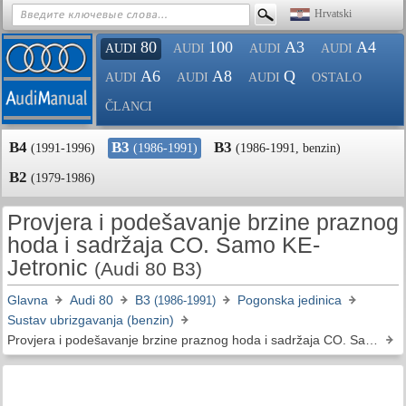
Hrvatski
80
100
A3
A4
AUDI
AUDI
AUDI
AUDI
A6
A8
Q
AUDI
AUDI
AUDI
OSTALO
ČLANCI
B4
B3
B3
(1991-1996)
(1986-1991)
(1986-1991, benzin)
B2
(1979-1986)
Provjera i podešavanje brzine praznog
hoda i sadržaja CO. Samo KE-
Jetronic
(Audi 80 B3)
Glavna
Audi 80
B3
Pogonska jedinica
(1986-1991)
Sustav ubrizgavanja (benzin)
Provjera i podešavanje brzine praznog hoda i sadržaja CO. Samo KE-Jetronic