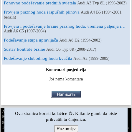
Ponovno podešavanje prednjih svjetala
Audi A3 Typ 8L (1996-2003)
Provjera praznog hoda i ispušnih plinova
Audi A4 B5 (1994-2001,
benzin)
Provjera i podešavanje brzine praznog hoda, vremena paljenja i…
Audi A6 C5 (1997-2004)
Podešavanje stupa upravljača
Audi A8 D2 (1994-2002)
Sustav kontrole brzine
Audi Q5 Typ 8R (2008-2017)
Podešavanje slobodnog hoda kvačila
Audi A2 (1999-2005)
Komentari posjetitelja
Još nema komentara
AudiManual.ru © 2017-2026
·
Puna verzija
·
Povratne informacije
·
Ova stranica koristi kolačiće 🍪. Kliknite gumb da biste
Mapa stranice
·
Pretraživanje stranice
·
Vijesti i članci
prihvatili tu činjenicu.
80 B2
80 B3
80 B3
80 B4
·
100 C3
·
100 C3
·
100 C3
·
benzin
dizel
benzin
100 C4
·
100 C4
· ·
A3 Typ 8L
·
A4 B5
·
A4 B5
·
A4 B6
benzin
benzin
benzin
Razumljiv