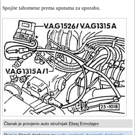
Spojite tahometar prema uputama za uporabu.
Članak je provjerio auto stručnjak
Elisej Ermolajev