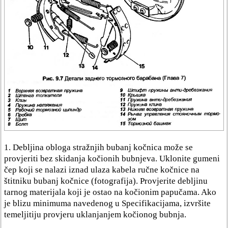
1. Debljina obloga stražnjih bubanj kočnica može se
provjeriti bez skidanja kočionih bubnjeva. Uklonite gumeni
čep koji se nalazi iznad ulaza kabela ručne kočnice na
štitniku bubanj kočnice (fotografija). Provjerite debljinu
tarnog materijala koji je ostao na kočionim papučama. Ako
je blizu minimuma navedenog u Specifikacijama, izvršite
temeljitiju provjeru uklanjanjem kočionog bubnja.