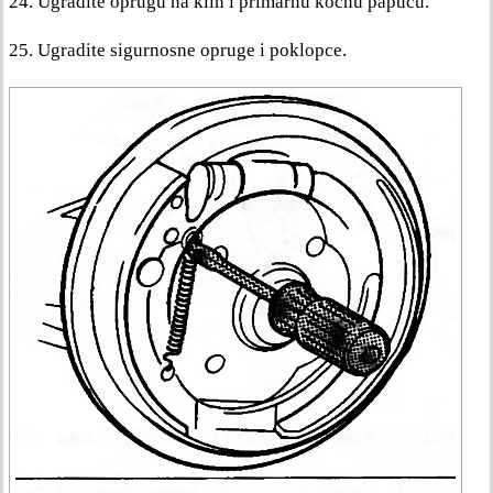
24. Ugradite oprugu na klin i primarnu kočnu papuču.
25. Ugradite sigurnosne opruge i poklopce.