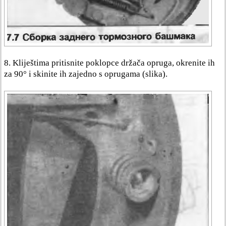
8. Kliještima pritisnite poklopce držača opruga, okrenite ih
za 90° i skinite ih zajedno s oprugama (slika).