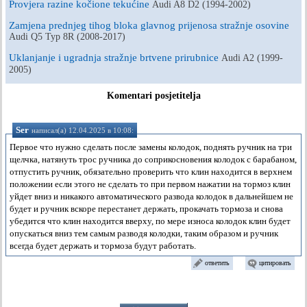
Provjera razine kočione tekućine
Audi A8 D2 (1994-2002)
Zamjena prednjeg tihog bloka glavnog prijenosa stražnje osovine
Audi Q5 Typ 8R (2008-2017)
Uklanjanje i ugradnja stražnje brtvene prirubnice
Audi A2 (1999-
2005)
Komentari posjetitelja
Ser
написал(а) 12.04.2025 в 10:08:
Первое что нужно сделать после замены колодок, поднять ручник на три
щелчка, натянуть трос ручника до соприкосновения колодок с барабаном,
отпустить ручник, обязательно проверить что клин находится в верхнем
положении если этого не сделать то при первом нажатии на тормоз клин
уйдет вниз и никакого автоматического развода колодок в дальнейшем не
будет и ручник вскоре перестанет держать, прокачать тормоза и снова
убедится что клин находится вверху, по мере износа колодок клин будет
опускаться вниз тем самым разводя колодки, таким образом и ручник
всегда будет держать и тормоза будут работать.
ответить
цитировать