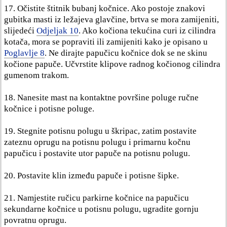
17. Očistite štitnik bubanj kočnice. Ako postoje znakovi
gubitka masti iz ležajeva glavčine, brtva se mora zamijeniti,
slijedeći
Odjeljak 10
. Ako kočiona tekućina curi iz cilindra
kotača, mora se popraviti ili zamijeniti kako je opisano u
Poglavlje 8
. Ne dirajte papučicu kočnice dok se ne skinu
kočione papuče. Učvrstite klipove radnog kočionog cilindra
gumenom trakom.
18. Nanesite mast na kontaktne površine poluge ručne
kočnice i potisne poluge.
19. Stegnite potisnu polugu u škripac, zatim postavite
zateznu oprugu na potisnu polugu i primarnu kočnu
papučicu i postavite utor papuče na potisnu polugu.
20. Postavite klin između papuče i potisne šipke.
21. Namjestite ručicu parkirne kočnice na papučicu
sekundarne kočnice u potisnu polugu, ugradite gornju
povratnu oprugu.