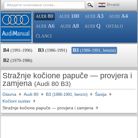
Hrvatski
80
100
A3
A4
AUDI
AUDI
AUDI
AUDI
A6
A8
Q
AUDI
AUDI
AUDI
OSTALO
ČLANCI
B4
B3
B3
(1991-1996)
(1986-1991)
(1986-1991, benzin)
B2
(1979-1986)
Stražnje kočione papuče — provjera i
zamjena
(Audi 80 B3)
Glavna
Audi 80
B3
Šasija
(1986-1991, benzin)
Kočioni sustav
Stražnje kočione papuče — provjera i zamjena