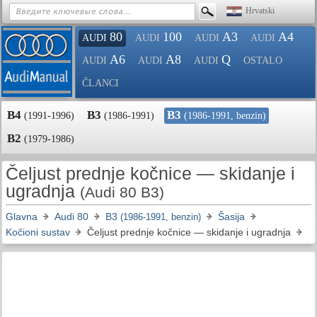
Hrvatski
80
100
A3
A4
AUDI
AUDI
AUDI
AUDI
A6
A8
Q
AUDI
AUDI
AUDI
OSTALO
ČLANCI
B4
B3
B3
(1991-1996)
(1986-1991)
(1986-1991, benzin)
B2
(1979-1986)
Čeljust prednje kočnice — skidanje i
ugradnja
(Audi 80 B3)
Glavna
Audi 80
B3
Šasija
(1986-1991, benzin)
Kočioni sustav
Čeljust prednje kočnice — skidanje i ugradnja