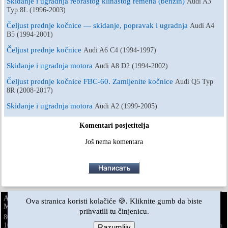
Skidanje i ugradnja rebrastog klinastog remena (benzin)
Audi A3
Typ 8L (1996-2003)
Čeljust prednje kočnice — skidanje, popravak i ugradnja
Audi A4
B5 (1994-2001)
Čeljust prednje kočnice
Audi A6 C4 (1994-1997)
Skidanje i ugradnja motora
Audi A8 D2 (1994-2002)
Čeljust prednje kočnice FBC-60. Zamijenite kočnice
Audi Q5 Typ
8R (2008-2017)
Skidanje i ugradnja motora
Audi A2 (1999-2005)
Komentari posjetitelja
Još nema komentara
AudiManual.ru © 2017-2026
·
Puna verzija
·
Povratne informacije
·
Ova stranica koristi kolačiće 🍪. Kliknite gumb da biste
Mapa stranice
·
Pretraživanje stranice
·
Vijesti i članci
prihvatili tu činjenicu.
80 B2
80 B3
80 B3
80 B4
·
100 C3
·
100 C3
·
100 C3
·
benzin
dizel
benzin
100 C4
·
100 C4
· ·
A3 Typ 8L
·
A4 B5
·
A4 B5
·
A4 B6
benzin
benzin
benzin
Razumljiv