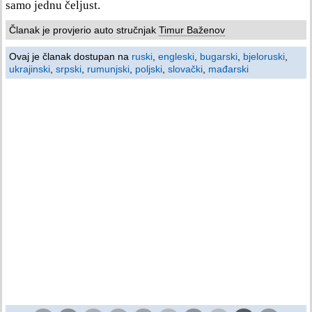
samo jednu čeljust.
Članak je provjerio auto stručnjak
Timur Baženov
Ovaj je članak dostupan na
ruski
,
engleski
,
bugarski
,
bjeloruski
,
ukrajinski
,
srpski
,
rumunjski
,
poljski
,
slovački
,
mađarski