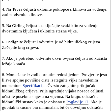
4. Na Teves čeljusti uklonite poklopce s klinova za vođenje,
zatim odvrnite klinove.
5. Na Girling čeljusti, zaključajte svaki klin za vođenje
dvostranim ključem i uklonite stezne vijke.
6. Podignite čeljust i odvrnite je od hidrauličkog crijeva.
Začepite kraj crijeva.
7. Ako je potrebno, odvrnite okvir ovjesa čeljusti od kućišta
ležaja kotača.
8. Montaža se izvodi obrnutim redoslijedom. Provjerite jesu
li sve spojne površine čiste, zategnite vijke navedenim
momentom
Specifikacija
. Čvrsto zategnite priključak
hidrauličkog crijeva. Prije ugradnje vijaka nosača čeljusti,
očistite posebnu smjesu na vijcima. Na kraju, odzračite
hidraulički sustav kako je opisano u
Poglavlje 17
. Ako je
gubitak tekućine bio minimalan, bit će dovoljno odzračiti