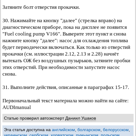
Затяните болт отверстия прокачки.
30. Нажимайте на кнопку "далее" (стрелка вправо) на
диагностическом приборе, пока на дисплее не появится
"Fuel cooling pump V166". Выверите этот пункт и снова
нажмите кнопку "далее": насос для охлаждения топлива
будет периодически включаться. Как только из отверстий
прокачки (см. иллюстрации 2.12, 2.13 и 2.28) начнёт
вытекать ОЖ без воздушных пузырьков, затяните пробки
этих отверстий. При необходимости запустите насос
снова.
31. Выполните действия, описанные в параграфах 15-17.
Первоначальный текст материала можно найти на сайте:
AUDImanual
Статью проверил автоэксперт
Даниил Ушаков
Эта статья доступна на
английском
,
болгарском
,
белорусском
,
украинском
,
сербском
,
хорватском
,
румынском
,
польском
,