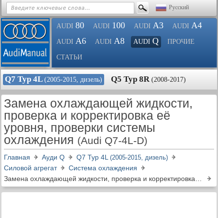
Русский
80
100
A3
A4
AUDI
AUDI
AUDI
AUDI
A6
A8
Q
AUDI
AUDI
AUDI
ПРОЧИЕ
СТАТЬИ
Q7 Typ 4L
Q5 Typ 8R
(2005-2015, дизель)
(2008-2017)
Замена охлаждающей жидкости,
проверка и корректировка её
уровня, проверки системы
охлаждения
(Audi Q7-4L-D)
Главная
Ауди Q
Q7 Typ 4L
(2005-2015, дизель)
Силовой агрегат
Система охлаждения
Замена охлаждающей жидкости, проверка и корректировка её уровня, проверки системы охлаждения