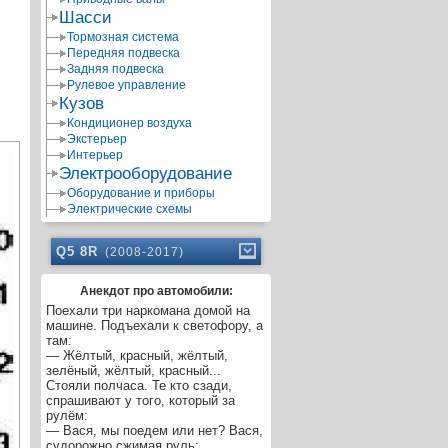
Шасси
Тормозная система
Передняя подвеска
Задняя подвеска
Рулевое управление
Кузов
Кондиционер воздуха
Экстерьер
Интерьер
Электрооборудование
Оборудование и приборы
Электрические схемы
Q5 8R
(2008-2017)
Анекдот про автомобили:
Поехали три наркомана домой на
машине. Подъехали к светофору, а
там:
— Жёлтый, красный, жёлтый,
зелёный, жёлтый, красный...
Стояли полчаса. Те кто сзади,
спрашивают у того, который за
рулём:
— Вася, мы поедем или нет? Вася,
судорожно сжимая руль: