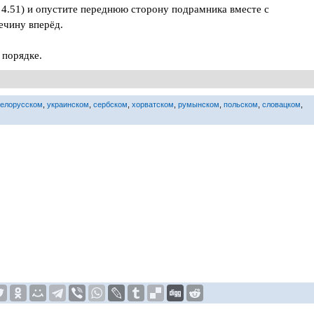
 4.51) и опустите переднюю сторону подрамника вместе с
ечину вперёд.
 порядке.
белорусском
,
украинском
,
сербском
,
хорватском
,
румынском
,
польском
,
словацком
,