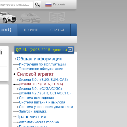
Русский
Q
AUDI
ПРОЧИЕ
СТАТЬИ
Q7 4L
(2005-2015, дизель)
i
Общая информация
Инструкция по эксплуатации
Техническое обслуживание
Силовой агрегат
Дизели 3.0 л (BUG, BUN, CAS)
Дизели 3.0 л (CATA, CCMA)
Дизели 3.0 л (CJGA/CJGC)
Дизели 4.2 л (BTR, CCFA/CCFC)
Система охлаждения
Система питания и выхлопа
Система управления двигателем
Запуск и зарядка
Трансмиссия
Автоматическая коробка
Приводные валы