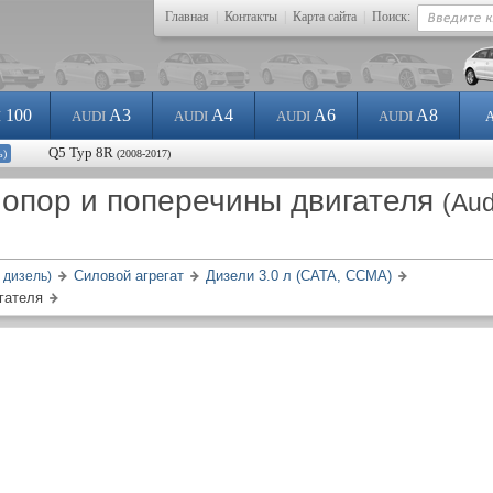
Главная
|
Контакты
|
Карта сайта
|
Поиск:
100
A3
A4
A6
A8
I
AUDI
AUDI
AUDI
AUDI
Q5 Typ 8R
ь)
(2008-2017)
 опор и поперечины двигателя
(Aud
Силовой агрегат
Дизели 3.0 л (CATA, CCMA)
 дизель)
гателя