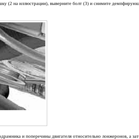
ышку (2 на иллюстрации), выверните болт (3) и снимите демпфирую
одрамника и поперечины двигателя относительно лонжеронов, а за