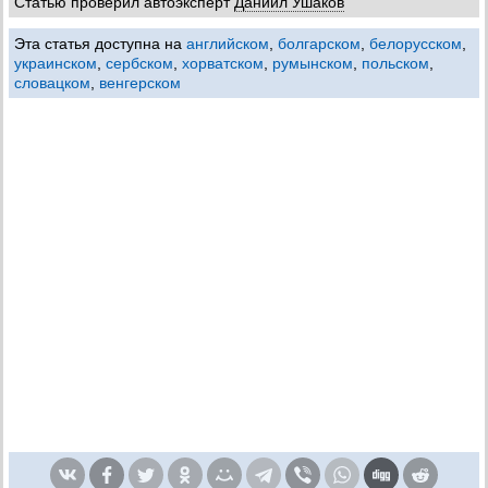
Статью проверил автоэксперт
Даниил Ушаков
Эта статья доступна на
английском
,
болгарском
,
белорусском
,
украинском
,
сербском
,
хорватском
,
румынском
,
польском
,
словацком
,
венгерском