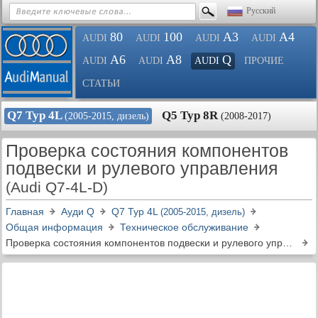
Русский
80
100
A3
A4
AUDI
AUDI
AUDI
AUDI
A6
A8
Q
AUDI
AUDI
AUDI
ПРОЧИЕ
СТАТЬИ
Q7 Typ 4L
Q5 Typ 8R
(2005-2015, дизель)
(2008-2017)
Проверка состояния компонентов
подвески и рулевого управления
(Audi Q7-4L-D)
Главная
Ауди Q
Q7 Typ 4L
(2005-2015, дизель)
Общая информация
Техническое обслуживание
Проверка состояния компонентов подвески и рулевого управления