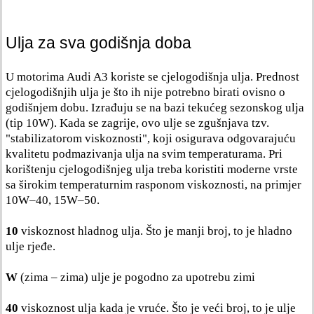
Ulja za sva godišnja doba
U motorima Audi A3 koriste se cjelogodišnja ulja. Prednost
cjelogodišnjih ulja je što ih nije potrebno birati ovisno o
godišnjem dobu. Izrađuju se na bazi tekućeg sezonskog ulja
(tip 10W). Kada se zagrije, ovo ulje se zgušnjava tzv.
"stabilizatorom viskoznosti", koji osigurava odgovarajuću
kvalitetu podmazivanja ulja na svim temperaturama. Pri
korištenju cjelogodišnjeg ulja treba koristiti moderne vrste
sa širokim temperaturnim rasponom viskoznosti, na primjer
10W–40, 15W–50.
10
viskoznost hladnog ulja. Što je manji broj, to je hladno
ulje rjeđe.
W
(zima – zima) ulje je pogodno za upotrebu zimi
40
viskoznost ulja kada je vruće. Što je veći broj, to je ulje