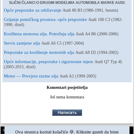
SLIČNI ČLANCI O DRUGIM MODELIMA AUTOMOBILA MARKE AUDI:
Opće preporuke za održavanje
Audi 80 B3 (1986-1991, benzin)
Grijanje putničkog prostora: opće preporuke
Audi 100 C3 (1982-
1990, dizel)
Korištena motorna ulja. Potrošnja ulja
Audi A4 B6 (2000-2006)
Servis zamjene ulja
Audi A6 C5 (1997-2004)
Preporuke za korištenje motornih ulja
Audi A8 D2 (1994-2002)
Opće informacije, preporuke i sigurnosne mjere
Audi Q7 Typ 4L
(2005-2015, dizel)
Motor — Provjera razine ulja
Audi A2 (1999-2005)
Komentari posjetitelja
Još nema komentara
AudiManual.ru © 2017-2026
·
Puna verzija
·
Povratne informacije
·
Ova stranica koristi kolačiće 🍪. Kliknite gumb da biste