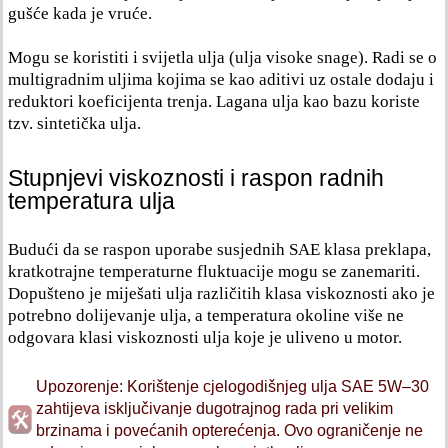
gušće kada je vruće.
Mogu se koristiti i svijetla ulja (ulja visoke snage). Radi se o
multigradnim uljima kojima se kao aditivi uz ostale dodaju i
reduktori koeficijenta trenja. Lagana ulja kao bazu koriste
tzv. sintetička ulja.
Stupnjevi viskoznosti i raspon radnih
temperatura ulja
Budući da se raspon uporabe susjednih SAE klasa preklapa,
kratkotrajne temperaturne fluktuacije mogu se zanemariti.
Dopušteno je miješati ulja različitih klasa viskoznosti ako je
potrebno dolijevanje ulja, a temperatura okoline više ne
odgovara klasi viskoznosti ulja koje je uliveno u motor.
Upozorenje: Korištenje cjelogodišnjeg ulja SAE 5W–30
zahtijeva isključivanje dugotrajnog rada pri velikim
brzinama i povećanih opterećenja. Ovo ograničenje ne