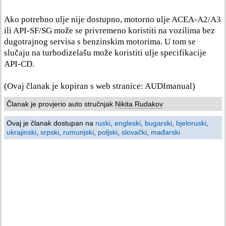
Ako potrebno ulje nije dostupno, motorno ulje ACEA-A2/A3
ili API-SF/SG može se privremeno koristiti na vozilima bez
dugotrajnog servisa s benzinskim motorima. U tom se
slučaju na turbodizelašu može koristiti ulje specifikacije
API-CD.
(Ovaj članak je kopiran s web stranice: AUDImanual)
Članak je provjerio auto stručnjak
Nikita Rudakov
Ovaj je članak dostupan na
ruski
,
engleski
,
bugarski
,
bjeloruski
,
ukrajinski
,
srpski
,
rumunjski
,
poljski
,
slovački
,
mađarski