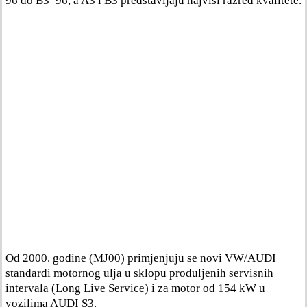
96 do B3–96, a A3 i B3 predstavljaju najviši razred kvalitete.
Od 2000. godine (MJ00) primjenjuju se novi VW/AUDI
standardi motornog ulja u sklopu produljenih servisnih
intervala (Long Live Service) i za motor od 154 kW u
vozilima AUDI S3.