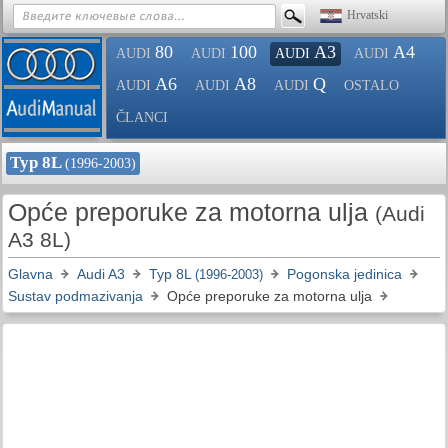
Hrvatski
80
100
A3
A4
AUDI
AUDI
AUDI
AUDI
A6
A8
Q
AUDI
AUDI
AUDI
OSTALO
ČLANCI
Typ 8L
(1996-2003)
Opće preporuke za motorna ulja
(Audi
A3 8L)
Glavna
Audi A3
Typ 8L
Pogonska jedinica
(1996-2003)
Sustav podmazivanja
Opće preporuke za motorna ulja