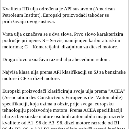
Kvaliteta HD ulja određena je API sustavom (American
Petroleum Institut). Europski proizvođači također se
pridržavaju ovog sustava.
Vrsta ulja označava se s dva slova. Prvo slovo karakterizira
područje primjene: S – Servis, namijenjen karburatorskim
motorima; C – Komercijalni, dizajniran za diesel motore.
Drugo slovo označava razred ulja abecednim redom.
Najviša klasa ulja prema API klasifikaciji su SJ za benzinske
motore i CF za dizel motore.
Europski proizvođači klasificiraju svoja ulja prema "ACEA"
(Association des Constucteurs Europeens de I'Automobile)
specifikaciji, koja uzima u obzir, prije svega, europsku
tehnologiju proizvodnje motora. Prema ACEA specifikaciji
ulja za benzinske motore osobnih automobila imaju razrede
kvalitete od A1–96 do A3–96, dizel motore razrede od B1–