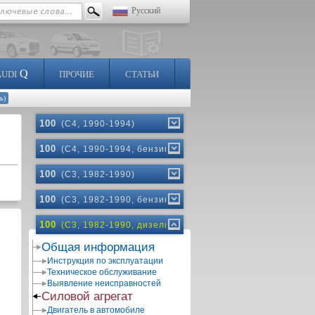
Русский
Q
AUDI
ПРОЧИЕ
СТАТЬИ
ь)
100
(C4, 1990-1994)
100
(C4, 1990-1994, бензин)
100
(C3, 1982-1990)
100
(C3, 1982-1990, бензин)
100
(C3, 1982-1990, дизель)
Общая информация
Инструкция по эксплуатации
Техническое обслуживание
Выявление неисправностей
Силовой агрегат
Двигатель в автомобиле