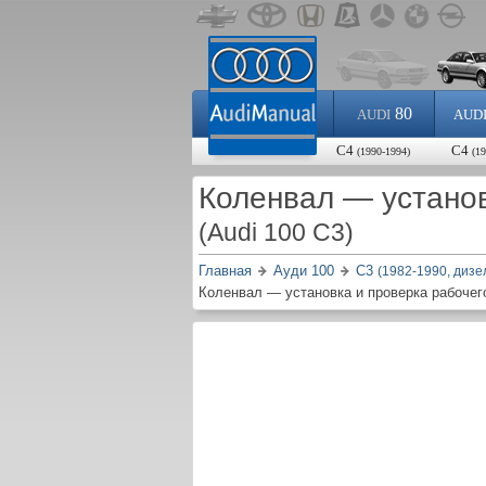
80
AUDI
AUD
С4
С4
(1990-1994)
(1
Коленвал — установ
(Audi 100 C3)
Главная
Ауди 100
С3
(1982-1990, дизе
Коленвал — установка и проверка рабочег