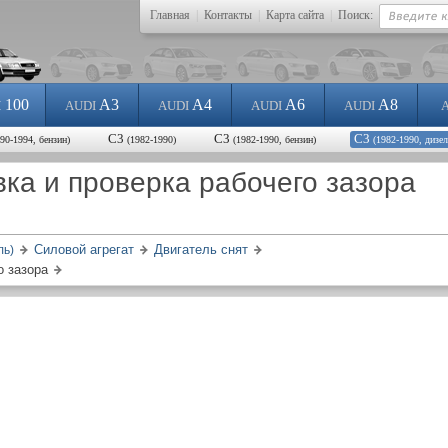
Главная
|
Контакты
|
Карта сайта
|
Поиск:
100
A3
A4
A6
A8
I
AUDI
AUDI
AUDI
AUDI
С3
С3
С3
990-1994, бензин)
(1982-1990)
(1982-1990, бензин)
(1982-1990, дизел
ка и проверка рабочего зазора
Силовой агрегат
Двигатель снят
ль)
о зазора