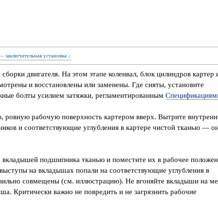
 — заключительная установка ↓
 сборки двигателя. На этом этапе коленвал, блок цилиндров картер 
трены и восстановлены или заменены. Где сняты, установите
жные болты усилием затяжки, регламентированным
Спецификациям
ю, ровную рабочую поверхность картером вверх. Вытрите внутренн
иков и соответствующие углубления в картере чистой тканью — о
 вкладышей подшипника тканью и поместите их в рабочее положе
е выступы на вкладышах попали на соответствующие углубления в
авильно совмещены (см. иллюстрацию). Не вгоняйте вкладыши на м
ша. Критически важно не повредить и не загрязнить рабочие