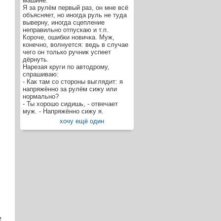
машине.
Я за рулём первый раз, он мне всё
объясняет, но иногда руль не туда
выверну, иногда сцепление
неправильно отпускаю и т.п.
Короче, ошибки новичка. Муж,
конечно, волнуется: ведь в случае
чего он только ручник успеет
дёрнуть.
Нарезая круги по автодрому,
спрашиваю:
- Как там со стороны выглядит: я
напряжённо за рулём сижу или
нормально?
- Ты хорошо сидишь, - отвечает
муж. - Напряжённо сижу я.
хочу ещё один
е