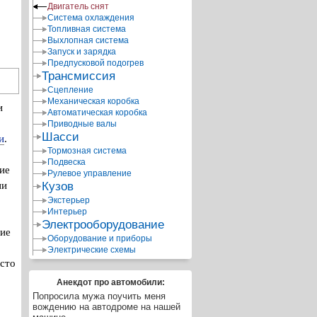
Двигатель снят
Система охлаждения
Топливная система
Выхлопная система
Запуск и зарядка
Предпусковой подогрев
Трансмиссия
Сцепление
Механическая коробка
и
Автоматическая коробка
Приводные валы
Шасси
и
.
Тормозная система
Подвеска
ие
Рулевое управление
ни
Кузов
Экстерьер
Интерьер
Электрооборудование
ние
Оборудование и приборы
Электрические схемы
есто
Анекдот про автомобили:
Попросила мужа поучить меня
вождению на автодроме на нашей