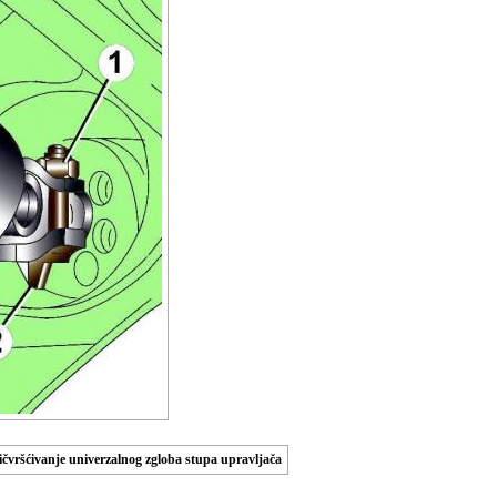
pričvršćivanje univerzalnog zgloba stupa upravljača