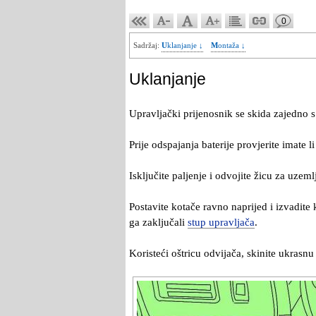
0
Sadržaj:
Uklanjanje ↓
Montaža ↓
Uklanjanje
Upravljački prijenosnik se skida zajedno 
Prije odspajanja baterije provjerite imate l
Isključite paljenje i odvojite žicu za uzem
Postavite kotače ravno naprijed i izvadite 
ga zaključali
stup upravljača
.
Koristeći oštricu odvijača, skinite ukrasn