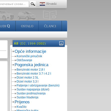
Hrvatski
Q
AUDI
OSTALO
ČLANCI
A8
(D2, 1994-2002)
Opće informacije
Korisnički priručnik
Održavanje
Pogonska jedinica
Benzinski motor 2,8 l
Benzinski motor 3.7 i 4.2 l
Dizel motor 2.5L
Dizel motor 3,3 l
Paljenje i ubrizgavanje (benzin)
Sustav napajanja (dizel)
Sustav podmazivanja
Sustav hlađenja
Prijenos
Kvačilo
Mjenjačka kutija