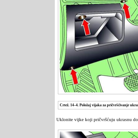
Crtež. 14–4. Položaj vijaka za pričvršćivanje ukr
Uklonite vijke koji pričvršćuju ukrasnu do