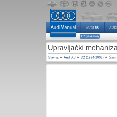
80
AUDI
AUD
D2
(1994-2002)
Upravljački mehani
Glavna
Audi A8
D2
Šasij
(1994-2002)