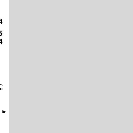
m;
ni
nite