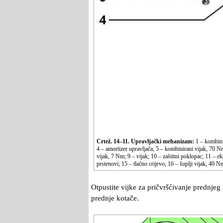
Crtež. 14–11. Upravljački mehanizam:
1 – kombinir
4 – amortizer upravljača; 5 – kombinirani vijak, 70 
vijak, 7 Nm; 9 – vijak; 10 – zaštitni poklopac; 11 – e
prstenovi; 15 – tlačno crijevo; 16 – šuplji vijak, 40 
Otpustite vijke za pričvršćivanje prednjeg 
prednje kotače.