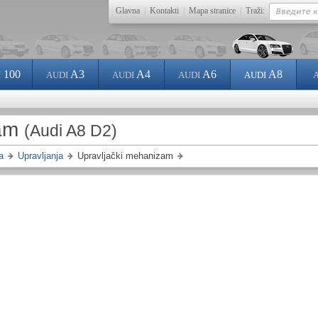
Glavna
|
Kontakti
|
Mapa stranice
|
Traži:
100
A3
A4
A6
A8
I
AUDI
AUDI
AUDI
AUDI
zam
(Audi A8 D2)
a
Upravljanja
Upravljački mehanizam