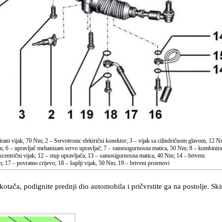
ani vijak, 70 Nm; 2 – Servotronic električni konektor; 3 – vijak sa cilindričnom glavom, 12 N
Nm; 6 – upravljač mehanizam servo upravljač; 7 – samosigurnosna matica, 50 Nm; 8 – kombinira
kscentrični vijak; 12 – stup upravljača; 13 – samosigurnosna matica, 40 Nm; 14 – brtveni
Nm; 17 – povratno crijevo; 18 – šuplji vijak, 50 Nm; 19 – brtveni prstenovi
kotača, podignite prednji dio automobila i pričvrstite ga na postolje. Ski