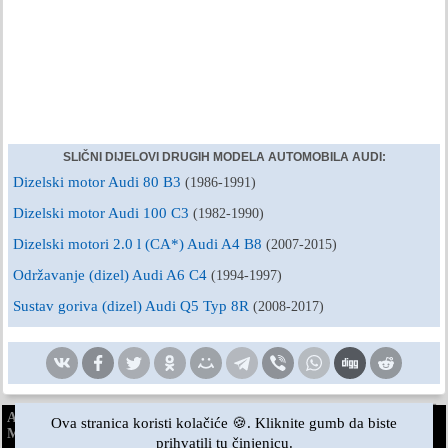
SLIČNI DIJELOVI DRUGIH MODELA AUTOMOBILA AUDI:
Dizelski motor Audi 80 B3
(1986-1991)
Dizelski motor Audi 100 C3
(1982-1990)
Dizelski motori 2.0 l (CA*) Audi A4 B8
(2007-2015)
Održavanje (dizel) Audi A6 C4
(1994-1997)
Sustav goriva (dizel) Audi Q5 Typ 8R
(2008-2017)
AudiManual.ru © 2017-2026
·
Puna verzija
·
Povratne informacije
·
Ova stranica koristi kolačiće 🍪. Kliknite gumb da biste
Mapa stranice
·
Pretraživanje stranice
·
Vijesti i članci
prihvatili tu činjenicu.