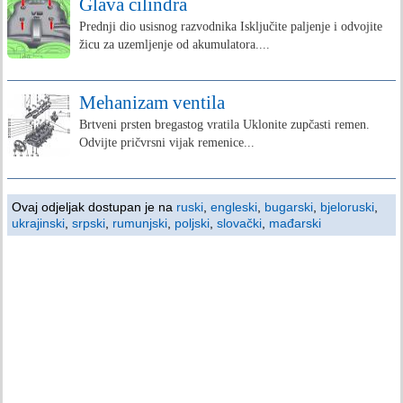
Glava cilindra
Prednji dio usisnog razvodnika Isključite paljenje i odvojite
žicu za uzemljenje od akumulatora....
Mehanizam ventila
Brtveni prsten bregastog vratila Uklonite zupčasti remen.
Odvijte pričvrsni vijak remenice...
Ovaj odjeljak dostupan je na
ruski
,
engleski
,
bugarski
,
bjeloruski
,
ukrajinski
,
srpski
,
rumunjski
,
poljski
,
slovački
,
mađarski