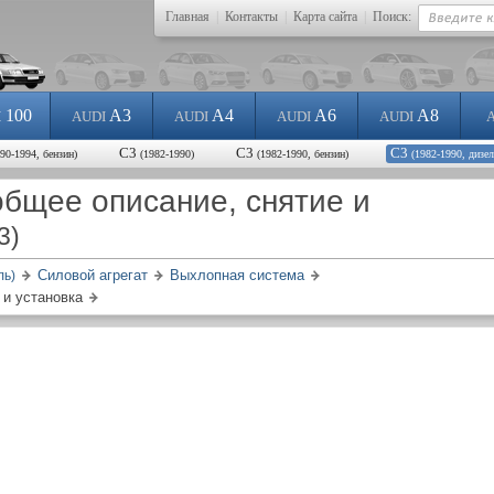
Главная
|
Контакты
|
Карта сайта
|
Поиск:
100
A3
A4
A6
A8
I
AUDI
AUDI
AUDI
AUDI
С3
С3
С3
990-1994, бензин)
(1982-1990)
(1982-1990, бензин)
(1982-1990, дизел
бщее описание, снятие и
3)
Силовой агрегат
Выхлопная система
ль)
 и установка