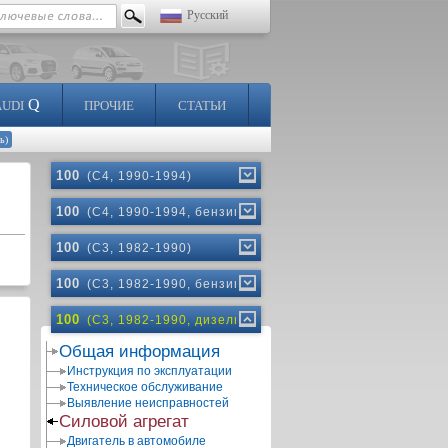
Русский
Q
AUDI
ПРОЧИЕ
СТАТЬИ
ь)
100
(C4, 1990-1994)
100
(C4, 1990-1994, бензин)
100
(C3, 1982-1990)
100
(C3, 1982-1990, бензин)
100
(C3, 1982-1990, дизель)
Общая информация
Инструкция по эксплуатации
Техническое обслуживание
Выявление неисправностей
Силовой агрегат
Двигатель в автомобиле