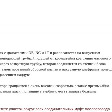
ях с двигателями DE, NC и 1Т и располагается на выпускном
слоподающей трубкой, идущей от кронштейна крепления масляного
через возвратную трубку, которая соединяется со стенкой блока
т вмонтированный сбросной клапан и вакуумную диафрагму привод
давлением наддува.
тора вращаются с очень высокой скоростью, а также чрезвычайно
астицы грязи, попавшие в турбину, могут вызвать большие
тите участок вокруг всех соединительных муфт маслопровода