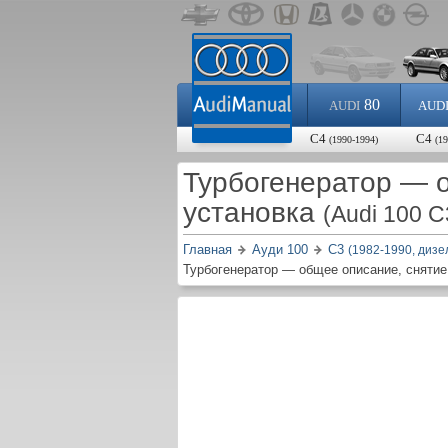
80
AUDI
AUD
С4
С4
(1990-1994)
(1
Турбогенератор — о
установка
(Audi 100 C
Главная
Ауди 100
С3
(1982-1990, дизе
Турбогенератор — общее описание, снятие