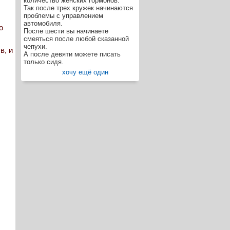
количество женских гормонов.
Так после трех кружек начинаются
проблемы с управлением
автомобиля.
о
После шести вы начинаете
смеяться после любой сказанной
чепухи.
в, и
А после девяти можете писать
только сидя.
хочу ещё один