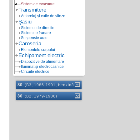
Sistem de evacuare
Transmitere
Ambreiaj și cutie de viteze
Şasiu
Sistemul de directie
Sistem de franare
Suspensie auto
Caroseria
Elementele corpului
Echipament electric
Dispozitive de alimentare
Iluminat și electrocasnice
Circuite electrice
80
(B3, 1986-1991, benzină)
80
(B2, 1979-1986)