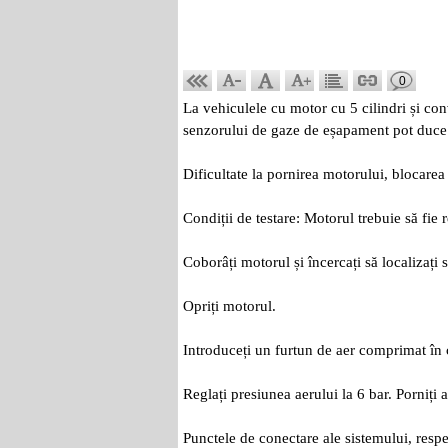
0
La vehiculele cu motor cu 5 cilindri și conv
senzorului de gaze de eșapament pot duce 
Dificultate la pornirea motorului, blocarea
Condiții de testare: Motorul trebuie să fie 
Coborâți motorul și încercați să localizați
Opriți motorul.
Introduceți un furtun de aer comprimat în c
Reglați presiunea aerului la 6 bar. Porniți
Punctele de conectare ale sistemului, res