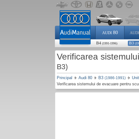
80
AUDI
AUD
B4
B3
(1991-1996)
(1
Verificarea sistemul
B3)
Principal
Audi 80
B3
Uni
(1986-1991)
Verificarea sistemului de evacuare pentru scu