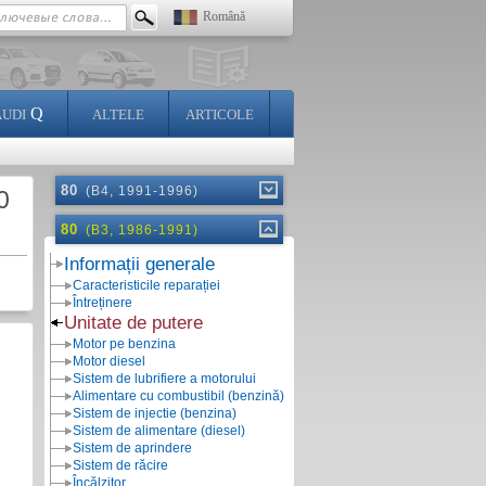
Română
Q
AUDI
ALTELE
ARTICOLE
80
(B4, 1991-1996)
0
80
(B3, 1986-1991)
Informații generale
Caracteristicile reparației
Întreținere
Unitate de putere
Motor pe benzina
Motor diesel
Sistem de lubrifiere a motorului
Alimentare cu combustibil (benzină)
Sistem de injectie (benzina)
Sistem de alimentare (diesel)
Sistem de aprindere
Sistem de răcire
Încălzitor