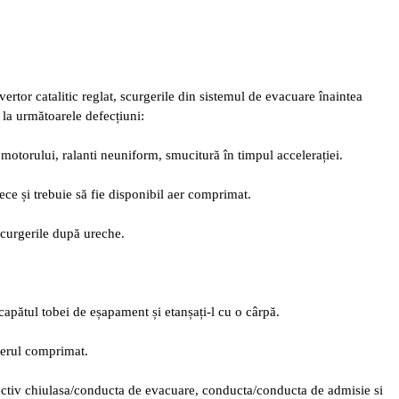
ertor catalitic reglat, scurgerile din sistemul de evacuare înaintea
la următoarele defecțiuni:
 motorului, ralanti neuniform, smucitură în timpul accelerației.
rece și trebuie să fie disponibil aer comprimat.
 scurgerile după ureche.
apătul tobei de eșapament și etanșați-l cu o cârpă.
 aerul comprimat.
pectiv chiulasa/conducta de evacuare, conducta/conducta de admisie si