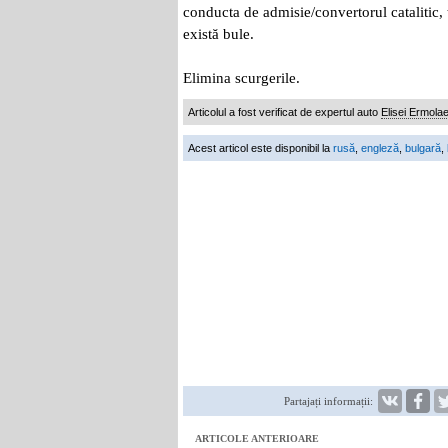
conducta de admisie/convertorul catalitic, 
există bule.
Elimina scurgerile.
Articolul a fost verificat de expertul auto
Elisei Ermola
Acest articol este disponibil la
rusă
,
engleză
,
bulgară
,
Partajați informații:
ARTICOLE ANTERIOARE