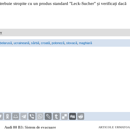
trebuie stropite cu un produs standard "Leck-Sucher" și verificați dacă
ev
belarusă
,
ucraineană
,
sârbă
,
croată
,
poloneză
,
slovacă
,
maghiară
Audi 80 B3: Sistem de evacuare
ARTICOLE URMATOA