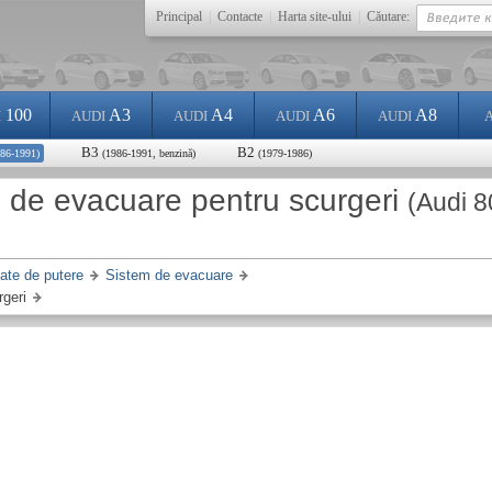
Principal
|
Contacte
|
Harta site-ului
|
Căutare:
100
A3
A4
A6
A8
I
AUDI
AUDI
AUDI
AUDI
B3
B2
986-1991)
(1986-1991, benzină)
(1979-1986)
ui de evacuare pentru scurgeri
(Audi 8
tate de putere
Sistem de evacuare
rgeri