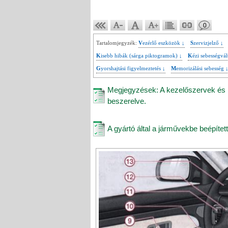
0
Tartalomjegyzék:
Vezérlő eszközök ↓
Szervizjelző ↓
Kisebb hibák (sárga piktogramok) ↓
Kézi sebességv
Gyorshajtási figyelmeztetés ↓
Memorizálási sebesség 
Megjegyzések: A kezelőszervek és m
beszerelve.
A gyártó által a járművekbe beépítet