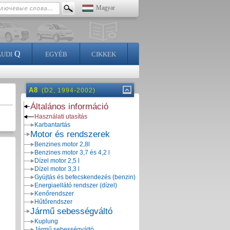
Magyar
Q
AUDI
EGYÉB
CIKKEK
A8
(D2, 1994-2002)
Általános információ
Használati utasítás
Karbantartás
Motor és rendszerek
Benzines motor 2,8l
Benzines motor 3,7 és 4,2 l
Dízel motor 2,5 l
Dízel motor 3,3 l
Gyújtás és befecskendezés (benzin)
Energiaellátó rendszer (dízel)
Kenőrendszer
Hűtőrendszer
Jármű sebességváltó
Kuplung
Jármű sebességváltó