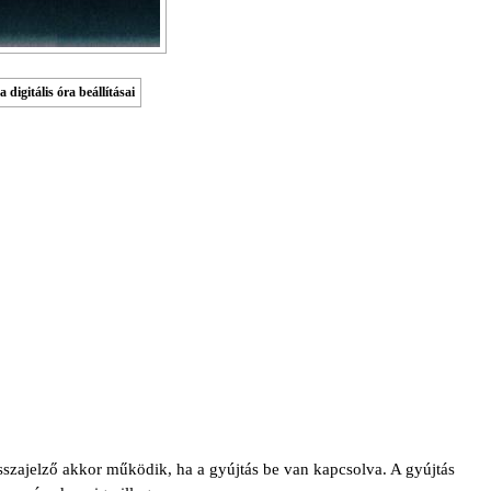
digitális óra beállításai
isszajelző akkor működik, ha a gyújtás be van kapcsolva. A gyújtás