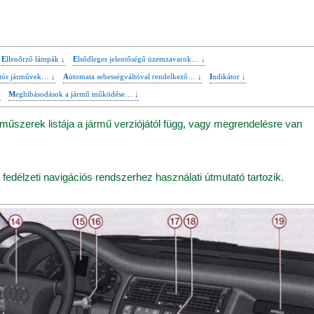
Ellenőrző lámpák ↓
Elsődleges jelentőségű üzemzavarok… ↓
áltós járművek… ↓
Automata sebességváltóval rendelkező… ↓
Indikátor ↓
↓
Meghibásodások a jármű működése… ↓
űszerek listája a jármű verziójától függ, vagy megrendelésre van
t fedélzeti navigációs rendszerhez használati útmutató tartozik.