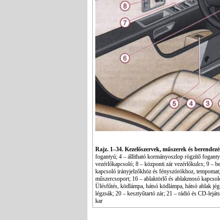
Rajz. 1–34. Kezelőszervek, műszerek és berendezé
fogantyú; 4 – állítható kormányoszlop rögzítő fogan
vezérlőkapcsoló; 8 – központi zár vezérlőkulcs; 9 – b
kapcsoló irányjelzőkhöz és fényszórókhoz, tempomat; 
műszercsoport; 16 – ablaktörlő és ablakmosó kapcsoló
Ülésfűtés, ködlámpa, hátsó ködlámpa, hátsó ablak jégt
légzsák; 20 – kesztyűtartó zár; 21 – rádió és CD-leját
kar