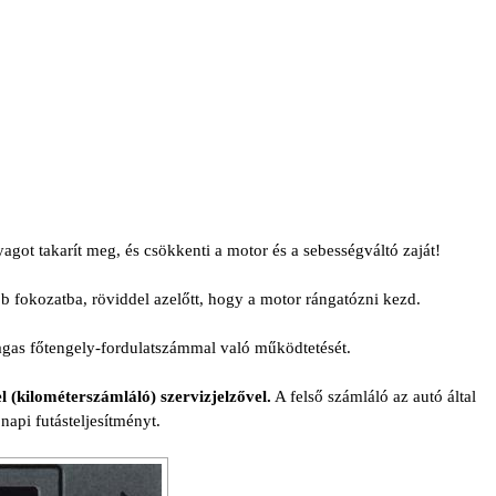
got takarít meg, és csökkenti a motor és a sebességváltó zaját!
 fokozatba, röviddel azelőtt, hogy a motor rángatózni kezd.
magas főtengely-fordulatszámmal való működtetését.
 (kilométerszámláló) szervizjelzővel.
A felső számláló az autó által
 napi futásteljesítményt.