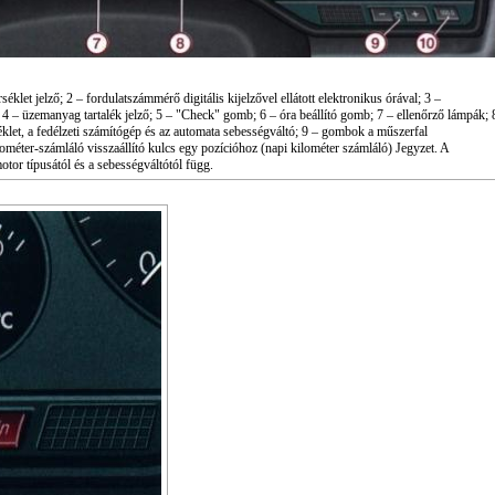
klet jelző; 2 – fordulatszámmérő digitális kijelzővel ellátott elektronikus órával; 3 –
4 – üzemanyag tartalék jelző; 5 – "Check" gomb; 6 – óra beállító gomb; 7 – ellenőrző lámpák; 
séklet, a fedélzeti számítógép és az automata sebességváltó; 9 – gombok a műszerfal
kilométer-számláló visszaállító kulcs egy pozícióhoz (napi kilométer számláló) Jegyzet. A
otor típusától és a sebességváltótól függ.