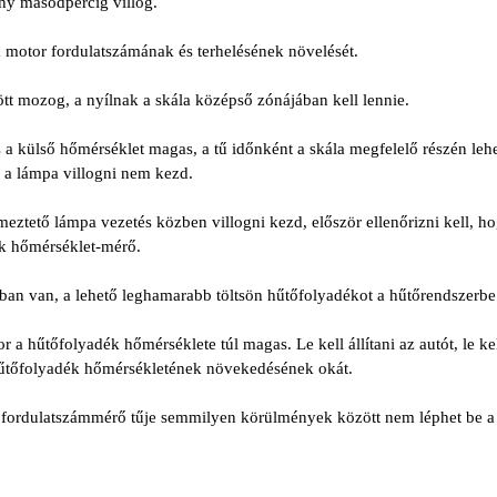
ny másodpercig villog.
 a motor fordulatszámának és terhelésének növelését.
 mozog, a nyílnak a skála középső zónájában kell lennie.
 a külső hőmérséklet magas, a tű időnként a skála megfelelő részén lehe
 a lámpa villogni nem kezd.
eztető lámpa vezetés közben villogni kezd, először ellenőrizni kell, h
ék hőmérséklet-mérő.
ban van, a lehető leghamarabb töltsön hűtőfolyadékot a hűtőrendszerbe
 a hűtőfolyadék hőmérséklete túl magas. Le kell állítani az autót, le ke
a hűtőfolyadék hőmérsékletének növekedésének okát.
fordulatszámmérő tűje semmilyen körülmények között nem léphet be a