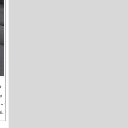
ó
op
8 –
ék