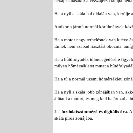
bekapcsolásakor a visszajelző lámpa néhá
Ha a nyíl a skála bal oldalán van, kerülje
Amikor a jármű normál körülmények között
Ha a motor nagy terhelésnek van kitéve és
Ennek nem szabad riasztást okoznia, amíg
Ha a hűtőfolyadék túlmelegedésére figyelm
milyen hőmérsékletet mutat a hűtőfolyad
Ha a tű a normál üzemi hőmérsékleti zóná
Ha a nyíl a skála jobb zónájában van, akkor
állítani a motort, és meg kell határozni 
2 – fordulatszámmérő és digitális óra.
A 
skála piros zónájába.