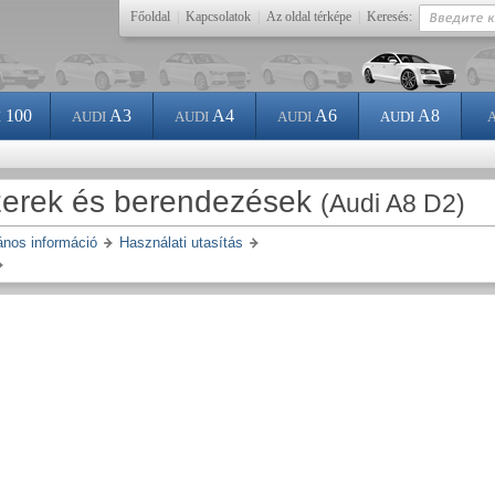
Főoldal
|
Kapcsolatok
|
Az oldal térképe
|
Keresés:
100
A3
A4
A6
A8
I
AUDI
AUDI
AUDI
AUDI
zerek és berendezések
(Audi A8 D2)
ános információ
Használati utasítás