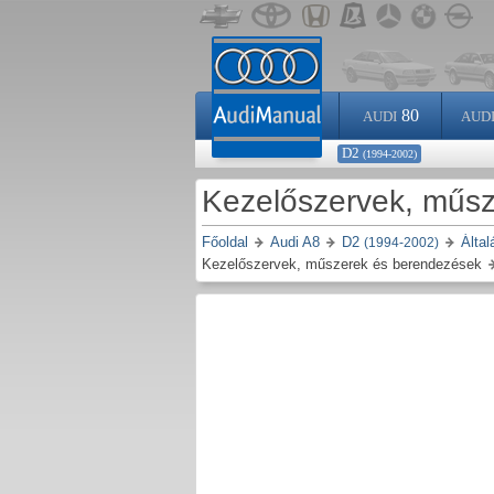
80
AUDI
AUD
D2
(1994-2002)
Kezelőszervek, műs
Főoldal
Audi A8
D2
Által
(1994-2002)
Kezelőszervek, műszerek és berendezések