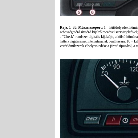
Rajz. 1–35. Műszercsoport:
1 – hűtőfolyadék hőmérsé
sebességmérő útmérő kijelző mezővel szervizjelzővel; 
a "Check" rendszer digitális kijelzője, a külső hőmér
háttérvilágításának intenzitásának beállítására; 10 – 
vezérlőműszerek elhelyezkedése a jármű típusától, a m