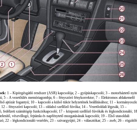
sek:
1 – Kipörgésgátló rendszer (ASR) kapcsolója; 2 – gyújtáskapcsoló; 3 – motorháztető nyit
tyú; 5 – A vezetőülés memóriagombja; 6 – fényszóró fénykorrektor; 7 – Elektromos ablakemelő
első ajtózár fogantyú; 10 – kapcsoló a külső tükör helyzetének beállításához; 11 – kormányoszl
12 – fényszóró kapcsoló; 13 – oldalsó szellőző fúvóka; 14 – Vezetőoldali légzsák; 15 –
, fedélzeti számítógép funkciókapcsoló; 17 – központi szellőző fúvókák és légkondicionáló; 1
elenítő, vészvillogó, fejtámla és napfénytető mozgatásának kapcsolói; 19 – Első utasoldali
szó; 22 – légkondicionáló vezérlés; 23 – szivargyújtó; 24 – választókar; 25 – zseb; 26 – rögzítőf