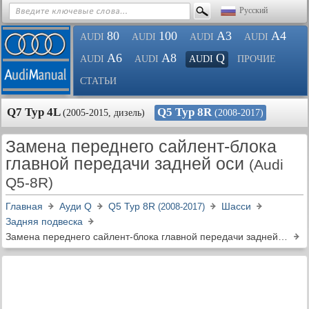
Русский
80
100
A3
A4
AUDI
AUDI
AUDI
AUDI
A6
A8
Q
AUDI
AUDI
AUDI
ПРОЧИЕ
СТАТЬИ
Q7 Typ 4L
Q5 Typ 8R
(2005-2015, дизель)
(2008-2017)
Замена переднего сайлент-блока
главной передачи задней оси
(Audi
Q5-8R)
Главная
Ауди Q
Q5 Typ 8R
Шасси
(2008-2017)
Задняя подвеска
Замена переднего сайлент-блока главной передачи задней оси