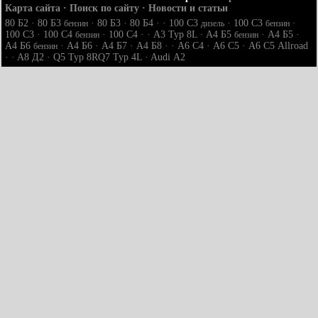
Карта сайта
·
Поиск по сайту
·
Новости и статьи
80 Б2
·
80 Б3
·
80 Б3
·
80 Б4
· ·
100 С3
·
100 С3
·
бензин
дизель
бензин
100 С3
·
100 С4
·
100 С4
· ·
A3 Typ 8L
·
A4 Б5
·
A4 Б5
·
бензин
бензин
A4 Б6
·
A4 Б6
·
A4 Б7
·
A4 Б8
· ·
A6 С4
·
A6 С5
·
A6 С5 Allroad
бензин
· ·
A8 Д2
·
Q5 Typ 8R
Q7 Typ 4L
·
Audi А2