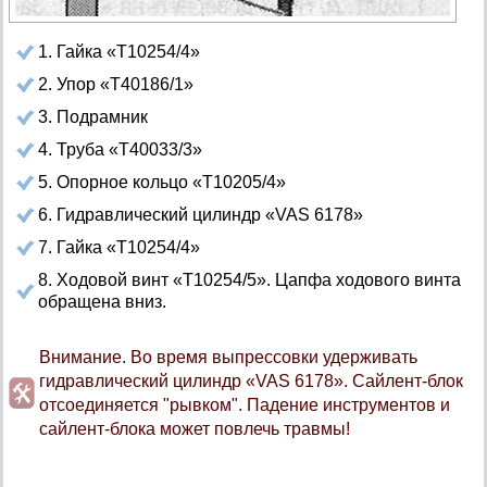
1. Гайка «Т10254/4»
2. Упор «Т40186/1»
3. Подрамник
4. Труба «Т40033/3»
5. Опорное кольцо «Т10205/4»
6. Гидравлический цилиндр «VAS 6178»
7. Гайка «Т10254/4»
8. Ходовой винт «Т10254/5». Цапфа ходового винта
обращена вниз.
Внимание. Во время выпрессовки удерживать
гидравлический цилиндр «VAS 6178». Сайлент-блок
отсоединяется "рывком". Падение инструментов и
сайлент-блока может повлечь травмы!