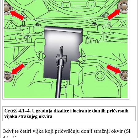
Crtež. 4.1–4. Ugradnja dizalice i lociranje donjih pričvrsnih
vijaka stražnjeg okvira
Odvijte četiri vijka koji pričvršćuju donji stražnji okvir (Sl.
4.1–4).