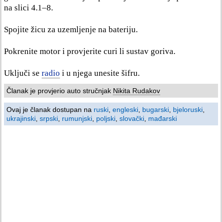
na slici 4.1–8.
Spojite žicu za uzemljenje na bateriju.
Pokrenite motor i provjerite curi li sustav goriva.
Uključi se
radio
i u njega unesite šifru.
Članak je provjerio auto stručnjak
Nikita Rudakov
Ovaj je članak dostupan na
ruski
,
engleski
,
bugarski
,
bjeloruski
,
ukrajinski
,
srpski
,
rumunjski
,
poljski
,
slovački
,
mađarski