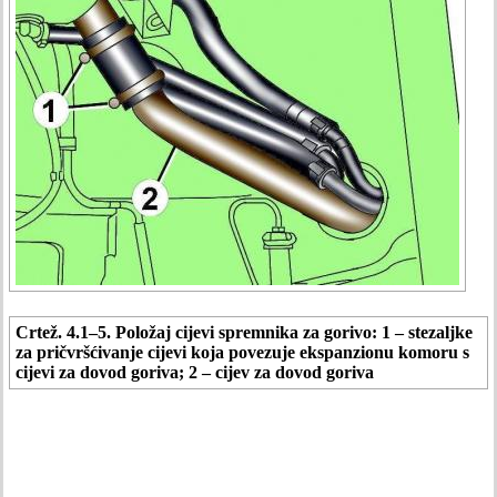
Crtež. 4.1–5. Položaj cijevi spremnika za gorivo: 1 – stezaljke
za pričvršćivanje cijevi koja povezuje ekspanzionu komoru s
cijevi za dovod goriva; 2 – cijev za dovod goriva