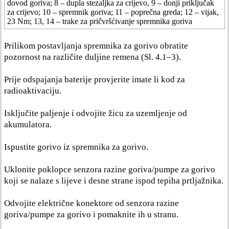
dovod goriva; 8 – dupla stezaljka za crijevo, 9 – donji priključak
za crijevo; 10 – spremnik goriva; 11 – poprečna greda; 12 – vijak,
23 Nm; 13, 14 – trake za pričvršćivanje spremnika goriva
Prilikom postavljanja spremnika za gorivo obratite
pozornost na različite duljine remena (Sl. 4.1–3).
Prije odspajanja baterije provjerite imate li kod za
radioaktivaciju.
Isključite paljenje i odvojite žicu za uzemljenje od
akumulatora.
Ispustite gorivo iz spremnika za gorivo.
Uklonite poklopce senzora razine goriva/pumpe za gorivo
koji se nalaze s lijeve i desne strane ispod tepiha prtljažnika.
Odvojite električne konektore od senzora razine
goriva/pumpe za gorivo i pomaknite ih u stranu.