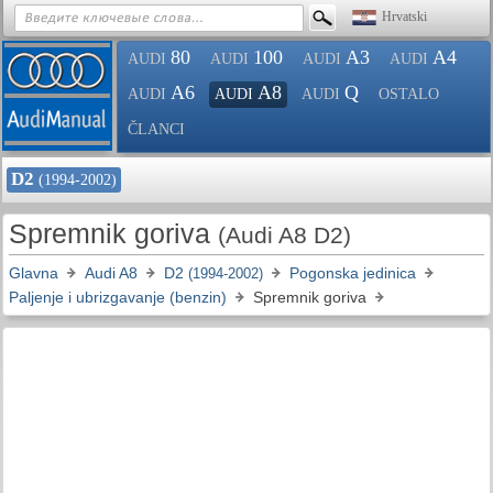
Hrvatski
80
100
A3
A4
AUDI
AUDI
AUDI
AUDI
A6
A8
Q
AUDI
AUDI
AUDI
OSTALO
ČLANCI
D2
(1994-2002)
Spremnik goriva
(Audi A8 D2)
Glavna
Audi A8
D2
Pogonska jedinica
(1994-2002)
Paljenje i ubrizgavanje (benzin)
Spremnik goriva