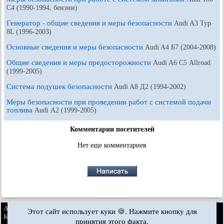
С4 (1990-1994, бензин)
Генератор - общие сведения и меры безопасности
Audi A3 Typ
8L (1996-2003)
Основные сведения и меры безопасности
Audi A4 Б7 (2004-2008)
Общие сведения и меры предосторожности
Audi A6 С5 Allroad
(1999-2005)
Система подушек безопасности
Audi A8 Д2 (1994-2002)
Меры безопасности при проведении работ с системой подачи
топлива
Audi А2 (1999-2005)
Комментарии посетителей
Нет еще комментариев
AudiManual.ru © 2017-2026
·
Полная версия
·
Обратная связь
·
Этот сайт использует куки 🍪. Нажмите кнопку для
Карта сайта
·
Поиск по сайту
·
Новости и статьи
принятия этого факта.