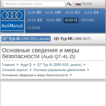
Русский
80
100
A3
A4
AUDI
AUDI
AUDI
AUDI
A6
A8
Q
AUDI
AUDI
AUDI
ПРОЧИЕ
СТАТЬИ
Q7 Typ 4L
Q5 Typ 8R
(2005-2015, дизель)
(2008-2017)
Основные сведения и меры
безопасности
(Audi Q7-4L-D)
Главная
Ауди Q
Q7 Typ 4L
(2005-2015, дизель)
Силовой агрегат
Система управления двигателем
Основные сведения и меры безопасности