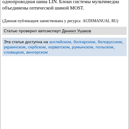
однопроводная шина LIN. Блоки системы мультимедиа
объединены оптической шиной MOST.
(Данная публикация заимствована у ресурса: AUDIMANUAL.RU)
Статью проверил автоэксперт
Даниил Ушаков
Эта статья доступна на
английском
,
болгарском
,
белорусском
,
украинском
,
сербском
,
хорватском
,
румынском
,
польском
,
словацком
,
венгерском