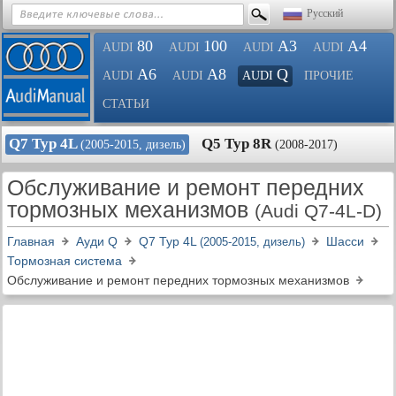
Русский
80
100
A3
A4
AUDI
AUDI
AUDI
AUDI
A6
A8
Q
AUDI
AUDI
AUDI
ПРОЧИЕ
СТАТЬИ
Q7 Typ 4L
Q5 Typ 8R
(2005-2015, дизель)
(2008-2017)
Обслуживание и ремонт передних
тормозных механизмов
(Audi Q7-4L-D)
Главная
Ауди Q
Q7 Typ 4L
Шасси
(2005-2015, дизель)
Тормозная система
Обслуживание и ремонт передних тормозных механизмов