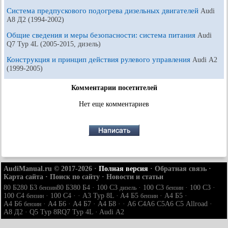
Система предпускового подогрева дизельных двигателей
Audi
A8 Д2 (1994-2002)
Общие сведения и меры безопасности: система питания
Audi
Q7 Typ 4L (2005-2015, дизель)
Конструкция и принцип действия рулевого управления
Audi А2
(1999-2005)
Комментарии посетителей
Нет еще комментариев
AudiManual.ru © 2017-2026
·
Полная версия
·
Обратная связь
·
Карта сайта
·
Поиск по сайту
·
Новости и статьи
80 Б2
80 Б3
80 Б3
80 Б4
·
100 С3
·
100 С3
·
100 С3
·
бензин
дизель
бензин
100 С4
·
100 С4
· ·
A3 Typ 8L
·
A4 Б5
·
A4 Б5
·
бензин
бензин
A4 Б6
·
A4 Б6
·
A4 Б7
·
A4 Б8
· ·
A6 С4
A6 С5
A6 С5 Allroad
·
бензин
A8 Д2
·
Q5 Typ 8R
Q7 Typ 4L
·
Audi А2