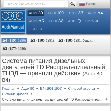
Русский
80
100
A3
A4
AUDI
AUDI
AUDI
AUDI
A6
A8
Q
AUDI
AUDI
AUDI
ПРОЧИЕ
СТАТЬИ
Б4
Б3
Б3
(1991-1996)
(1986-1991)
(1986-1991, бензин)
Б2
(1979-1986)
Система питания дизельных
двигателей TD Распределительный
ТНВД — принцип действия
(Audi 80
B4)
Главная
Ауди 80
Б4
Силовой агрегат
(1991-1996)
Питание дизеля
Система питания дизельных двигателей TD Распределительный ТНВД — принцип действия