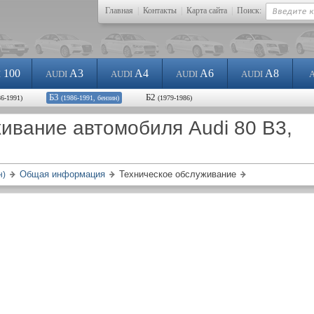
Главная
|
Контакты
|
Карта сайта
|
Поиск:
100
A3
A4
A6
A8
I
AUDI
AUDI
AUDI
AUDI
Б3
Б2
86-1991)
(1986-1991, бензин)
(1979-1986)
ивание автомобиля Audi 80 B3,
Общая информация
Техническое обслуживание
н)