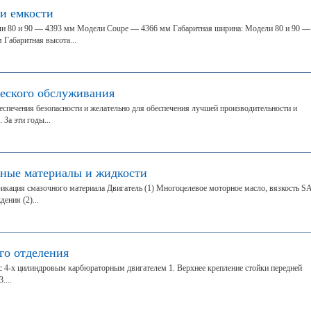
 и емкости
ли 80 и 90 — 4393 мм Модели Coupe — 4366 мм Габаритная ширина: Модели 80 и 90 —
Габаритная высота...
еского обслуживания
спечения безопасности и желательно для обеспечения лучшей производительности и
За эти годы...
ные материалы и жидкости
икация смазочного материала Двигатель (1) Многоцелевое моторное масло, вязкость S
ения (2)...
го отделения
с 4-х цилиндровым карбюраторным двигателем 1. Верхнее крепление стойки передней
....