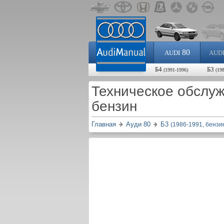
80
AUDI
AUD
Б4
Б3
(1991-1996)
(19
Техническое обслуж
бензин
Главная
Ауди 80
Б3
(1986-1991, бензи