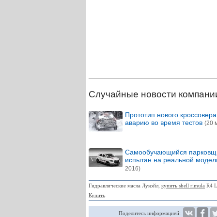
Случайные новости компани
Прототип нового кроссовера
аварию во время тестов
(20 
Самообучающийся парковщи
испытан на реальной моде
2016)
Гидравлические масла Лукойл,
купить shell rimula
R4 L
Купить
.
Поделитесь информацией: