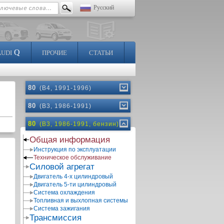
Русский
Q
AUDI
ПРОЧИЕ
СТАТЬИ
80
(B4, 1991-1996)
80
(B3, 1986-1991)
80
(B3, 1986-1991, бензин)
Общая информация
Инструкция по эксплуатации
Техническое обслуживание
Силовой агрегат
Двигатель 4-х цилиндровый
Двигатель 5-ти цилиндровый
Система охлаждения
Топливная и выхлопная системы
Система зажигания
Трансмиссия