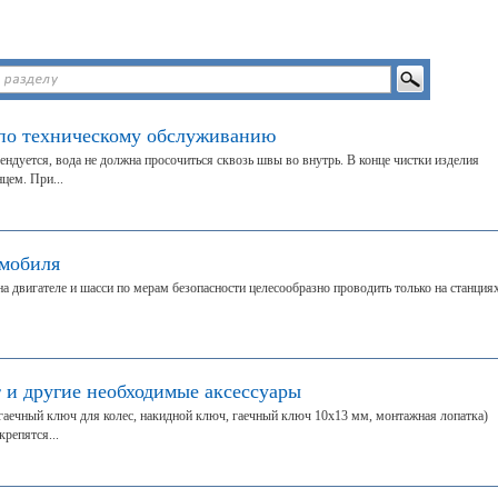
по техническому обслуживанию
ндуется, вода не должна просочиться сквозь швы во внутрь. В конце чистки изделия
цем. При...
омобиля
а двигателе и шасси по мерам безопасности целесообразно проводить только на станция
 и другие необходимые аксессуары
аечный ключ для колес, накидной ключ, гаечный ключ 10x13 мм, монтажная лопатка)
крепятся...