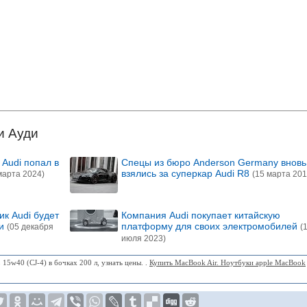
и Ауди
 Audi попал в
Спецы из бюро Anderson Germany вновь
взялись за суперкар Audi R8
марта 2024)
(15 марта 201
к Audi будет
Компания Audi покупает китайскую
ли
платформу для своих электромобилей
(05 декабря
(
июля 2023)
 15w40 (CJ-4) в бочках 200 л, узнать цены. .
Купить MacBook Air. Ноутбуки apple MacBook