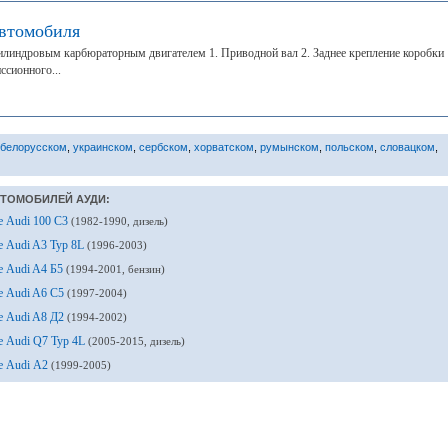
втомобиля
цилиндровым карбюраторным двигателем 1. Приводной вал 2. Заднее крепление коробки
ссионного...
белорусском
,
украинском
,
сербском
,
хорватском
,
румынском
,
польском
,
словацком
,
ВТОМОБИЛЕЙ АУДИ:
е Audi 100 С3
(1982-1990, дизель)
е Audi A3 Typ 8L
(1996-2003)
е Audi A4 Б5
(1994-2001, бензин)
е Audi A6 С5
(1997-2004)
е Audi A8 Д2
(1994-2002)
е Audi Q7 Typ 4L
(2005-2015, дизель)
е Audi А2
(1999-2005)