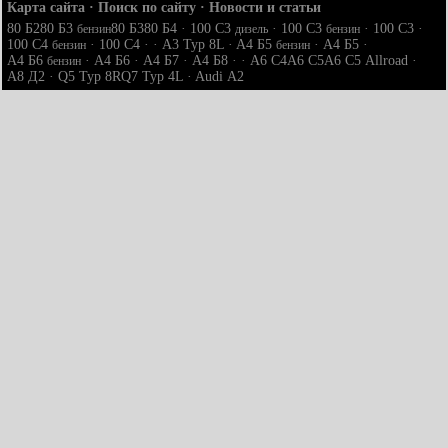
Карта сайта
·
Поиск по сайту
·
Новости и статьи
80 Б2
80 Б3
80 Б3
80 Б4
·
100 С3
·
100 С3
·
100 С3
·
бензин
дизель
бензин
100 С4
·
100 С4
· ·
A3 Typ 8L
·
A4 Б5
·
A4 Б5
·
бензин
бензин
A4 Б6
·
A4 Б6
·
A4 Б7
·
A4 Б8
· ·
A6 С4
A6 С5
A6 С5 Allroad
·
бензин
A8 Д2
·
Q5 Typ 8R
Q7 Typ 4L
·
Audi А2