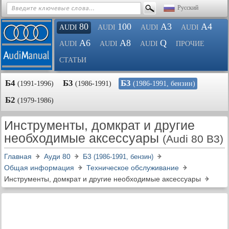
Русский
80
100
A3
A4
AUDI
AUDI
AUDI
AUDI
A6
A8
Q
AUDI
AUDI
AUDI
ПРОЧИЕ
СТАТЬИ
Б4
Б3
Б3
(1991-1996)
(1986-1991)
(1986-1991, бензин)
Б2
(1979-1986)
Инструменты, домкрат и другие
необходимые аксессуары
(Audi 80 B3)
Главная
Ауди 80
Б3
(1986-1991, бензин)
Общая информация
Техническое обслуживание
Инструменты, домкрат и другие необходимые аксессуары