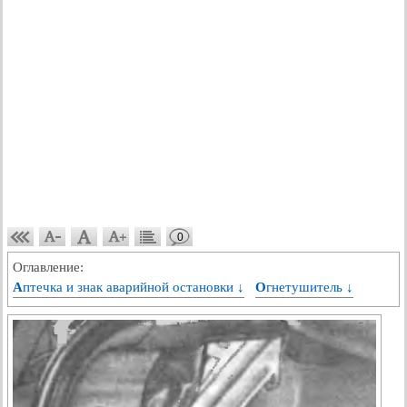
0
Оглавление:
Аптечка и знак аварийной остановки ↓
Огнетушитель ↓