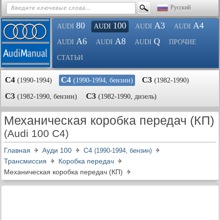
Русский
80
100
A3
A4
AUDI
AUDI
AUDI
AUDI
A6
A8
Q
AUDI
AUDI
AUDI
ПРОЧИЕ
СТАТЬИ
С4
С4
С3
(1990-1994)
(1990-1994, бензин)
(1982-1990)
С3
С3
(1982-1990, бензин)
(1982-1990, дизель)
Механическая коробка передач (КП)
(Audi 100 C4)
Главная
Ауди 100
С4
(1990-1994, бензин)
Трансмиссия
Коробка передач
Механическая коробка передач (КП)