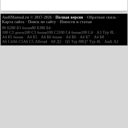
AudiManual.ru © 2017-2026
·
Полная версия
·
Обратная связь
·
Карта сайта
·
Поиск по сайту
·
Новости и статьи
80 Б2
80 Б3
80 Б3
80 Б4
·
бензин
100 С3
100 С3
100 С3
100 С4
100 С4
·
A3 Typ 8L
·
дизель
бензин
бензин
A4 Б5
·
A4 Б5
·
A4 Б6
·
A4 Б6
·
A4 Б7
·
A4 Б8
· ·
бензин
бензин
A6 С4
A6 С5
A6 С5 Allroad
·
A8 Д2
·
Q5 Typ 8R
Q7 Typ 4L
·
Audi А2