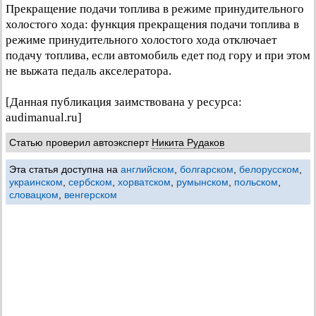
Прекращение подачи топлива в режиме принудительного
холостого хода: функция прекращения подачи топлива в
режиме принудительного холостого хода отключает
подачу топлива, если автомобиль едет под гору и при этом
не выжата педаль акселератора.
[Данная публикация заимствована у ресурса:
audimanual.ru]
Статью проверил автоэксперт
Никита Рудаков
Эта статья доступна на
английском
,
болгарском
,
белорусском
,
украинском
,
сербском
,
хорватском
,
румынском
,
польском
,
словацком
,
венгерском