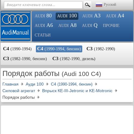
Русский
80
100
A3
A4
AUDI
AUDI
AUDI
AUDI
A6
A8
Q
AUDI
AUDI
AUDI
ПРОЧИЕ
СТАТЬИ
С4
С4
С3
(1990-1994)
(1990-1994, бензин)
(1982-1990)
С3
С3
(1982-1990, бензин)
(1982-1990, дизель)
Порядок работы
(Audi 100 C4)
Главная
Ауди 100
С4
(1990-1994, бензин)
Силовой агрегат
Впрыск КЕ-III-Jetronic и KE-Motronic
Порядок работы