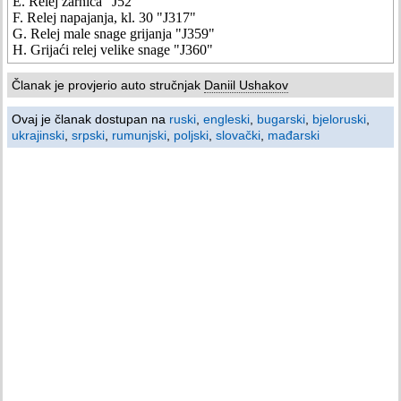
E. Relej žarnica "J52"
F. Relej napajanja, kl. 30 "J317"
G. Relej male snage grijanja "J359"
H. Grijaći relej velike snage "J360"
Članak je provjerio auto stručnjak
Daniil Ushakov
Ovaj je članak dostupan na
ruski
,
engleski
,
bugarski
,
bjeloruski
,
ukrajinski
,
srpski
,
rumunjski
,
poljski
,
slovački
,
mađarski