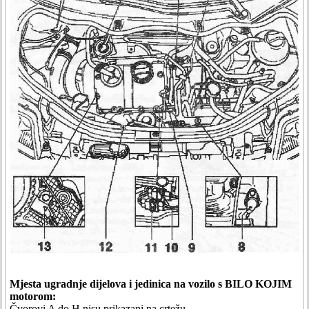
Mjesta ugradnje dijelova i jedinica na vozilo s BILO KOJIM
motorom:
Čvorovi A do H nisu prikazani na crtežu.