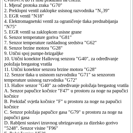
1. Mjerač protoka zraka "G70"
2. Preklopni ventil zaklopke usisnog razvodnika "N₂39"
3. EGR ventil "N18"
4. Elektromagnetski ventil za ograničenje tlaka prednabijanja
"N75"
5. EGR ventil sa zaklopkom usisne grane
6. Senzor temperature goriva "G81"
7. Senzor temperature rashladnog sredstva "G62"
8. Senzor brzine motora "G28"
9. Utični spoj pumpe-brizgaljke
10. Utični konektor Hallovog senzora "G40", za određivanje
položaja bregastog vratila
11. Utični konektor senzora brzine motora "G28"
12. Senzor tlaka u usisnom razvodniku "G71" sa senzorom
temperature usisnog razvodnika "G72"
13. Hallov senzor "G40" za određivanje položaja bregastog vratila
A. Senzor papučice kočnice "F47" u prostoru za noge na papučici
kočnice
B. Prekidač svjetla kočnice "F" u prostoru za noge na papučici
kočnice
C. Senzor položaja papučice gasa "G79" u prostoru za noge na
papučici gasa
D. Rabljeni sustavi izravnog ubrizgavanja za dizelsko gorivo
"5248". Senzor visine "F96"