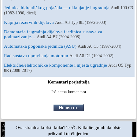
Jedinica hidrauličkog pojačala — uklanjanje i ugradnja
Audi 100 C3
(1982-1990, dizel)
Kupnja rezervnih dijelova
Audi A3 Typ 8L (1996-2003)
Demontaža i ugradnja dijelova i jedinica sustava za
podmazivanje…
Audi A4 B7 (2004-2008)
Automatska pogonska jedinica (ASU)
Audi A6 C5 (1997-2004)
Rad sustava upravljanja motorom
Audi A8 D2 (1994-2002)
Električne/elektroničke komponente i mjesta ugradnje
Audi Q5 Typ
8R (2008-2017)
Komentari posjetitelja
Još nema komentara
AudiManual.ru © 2017-2026
·
Puna verzija
·
Povratne informacije
·
Ova stranica koristi kolačiće 🍪. Kliknite gumb da biste
Mapa stranice
·
Pretraživanje stranice
·
Vijesti i članci
prihvatili tu činjenicu.