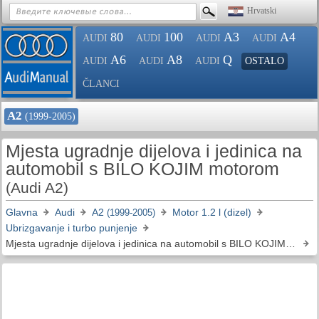
Hrvatski
80
100
A3
A4
AUDI
AUDI
AUDI
AUDI
A6
A8
Q
AUDI
AUDI
AUDI
OSTALO
ČLANCI
A2
(1999-2005)
Mjesta ugradnje dijelova i jedinica na
automobil s BILO KOJIM motorom
(Audi A2)
Glavna
Audi
A2
Motor 1.2 l (dizel)
(1999-2005)
Ubrizgavanje i turbo punjenje
Mjesta ugradnje dijelova i jedinica na automobil s BILO KOJIM motorom