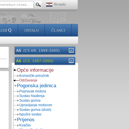
Hrvatski
Q
AUDI
OSTALO
ČLANCI
A6
(C5 AR, 1999-2005)
A6
(C5, 1997-2004)
Opće informacije
Korisnički priručnik
Održavanje
Pogonska jedinica
Popravak motora
Sustav hlađenja
Sustav goriva
Upravljanje motorom
Sustav goriva (dizel)
Ispušni sustav
Prijenos
Kvačilo