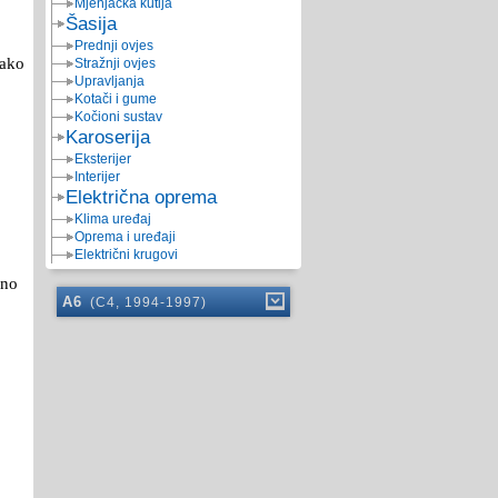
Mjenjačka kutija
Šasija
Prednji ovjes
 ako
Stražnji ovjes
Upravljanja
Kotači i gume
Kočioni sustav
Karoserija
Eksterijer
Interijer
Električna oprema
Klima uređaj
Oprema i uređaji
Električni krugovi
lno
A6
(C4, 1994-1997)