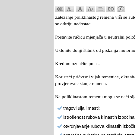
0
Zatezanje poliklinastog remena vrši se aut
se otkriju nedostaci.
Postavite ručicu mjenjača u neutralni polo
Uklonite donji štitnik od prskanja motorno
Kredom označite pojas.
Koristeći pričvrsni vijak remenice, okreni
provjeravate stanje remena.
Na poliklinastom remenu mogu se naći slj
tragovi ulja i masti;
istrošenost rubova klinastih izbočina
otvrdnjavanje rubova klinastih izboči