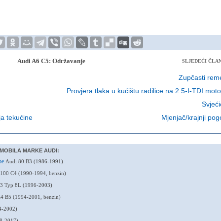
Audi A6 C5: Održavanje
SLJEDEĆI ČLA
Zupčasti rem
Provjera tlaka u kućištu radilice na 2.5-I-TDI mot
Svjeći
ja tekućine
Mjenjač/krajnji po
MOBILA MARKE AUDI:
mpe
Audi 80 B3 (1986-1991)
100 C4 (1990-1994, benzin)
3 Typ 8L (1996-2003)
4 B5 (1994-2001, benzin)
4-2002)
8-2017)