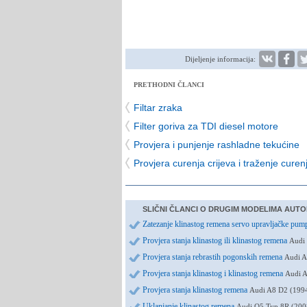
Dijeljenje informacija:
PRETHODNI ČLANCI
Filtar zraka
Filter goriva za TDI diesel motore
Provjera i punjenje rashladne tekućine
Provjera curenja crijeva i traženje curen
SLIČNI ČLANCI O DRUGIM MODELIMA AUTO
Zatezanje klinastog remena servo upravljačke pu
Provjera stanja klinastog ili klinastog remena
Audi 
Provjera stanja rebrastih pogonskih remena
Audi A
Provjera stanja klinastog i klinastog remena
Audi A
Provjera stanja klinastog remena
Audi A8 D2 (199
Uklanjanje klinastog remena
Audi Q5 Typ 8R (200