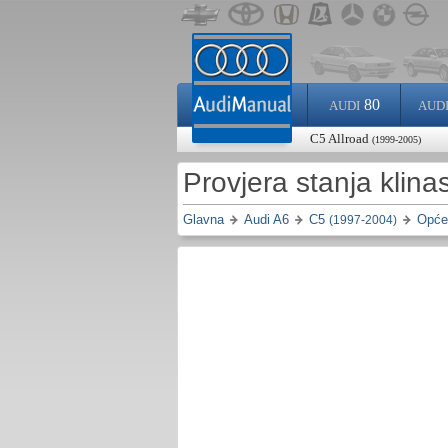
80
AUDI
AUD
C5 Allroad
(1999-2005)
Provjera stanja klin
Glavna
Audi A6
C5
Opće 
(1997-2004)