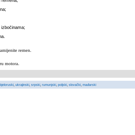
i remena;
ina;
m izbočinama;
na.
zamijenite remen.
oru motora.
bjeloruski
,
ukrajinski
,
srpski
,
rumunjski
,
poljski
,
slovački
,
mađarski