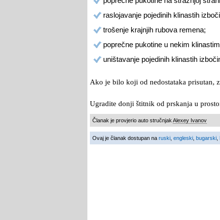
poprečne pukotine na stražnjoj stran
raslojavanje pojedinih klinastih izboč
trošenje krajnjih rubova remena;
poprečne pukotine u nekim klinasti
uništavanje pojedinih klinastih izboči
Ako je bilo koji od nedostataka prisutan, 
Ugradite donji štitnik od prskanja u prost
Članak je provjerio auto stručnjak
Alexey Ivanov
Ovaj je članak dostupan na
ruski
,
engleski
,
bugarski
,