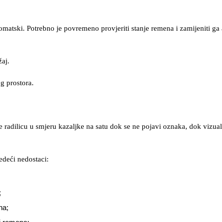
omatski. Potrebno je povremeno provjeriti stanje remena i zamijeniti ga
žaj.
g prostora.
te radilicu u smjeru kazaljke na satu dok se ne pojavi oznaka, dok vizua
edeći nedostaci:
;
na;