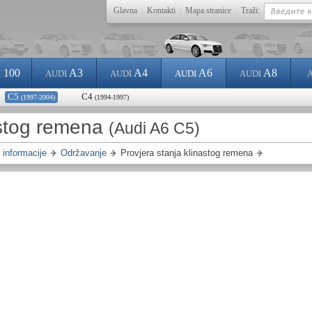
Glavna
|
Kontakti
|
Mapa stranice
|
Traži:
100
A3
A4
A6
A8
I
AUDI
AUDI
AUDI
AUDI
C5
C4
(1997-2004)
(1994-1997)
astog remena
(Audi A6 C5)
informacije
Održavanje
Provjera stanja klinastog remena