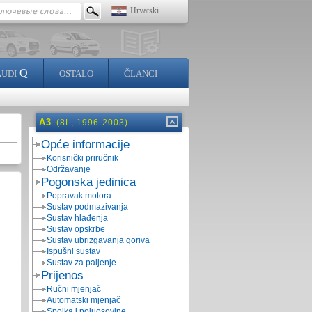
Hrvatski
Q
AUDI
OSTALO
ČLANCI
A3
(8L, 1996-2003)
Opće informacije
Korisnički priručnik
Održavanje
Pogonska jedinica
Popravak motora
Sustav podmazivanja
Sustav hlađenja
Sustav opskrbe
Sustav ubrizgavanja goriva
Ispušni sustav
Sustav za paljenje
Prijenos
Ručni mjenjač
Automatski mjenjač
Spojka i poluosovine