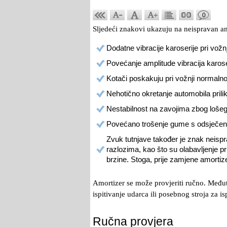
0
Sljedeći znakovi ukazuju na neispravan am
Dodatne vibracije karoserije pri vož
Povećanje amplitude vibracija karose
Kotači poskakuju pri vožnji normal
Nehotično okretanje automobila prili
Nestabilnost na zavojima zbog lošeg 
Povećano trošenje gume s odsječen
Zvuk tutnjave također je znak neisp
razlozima, kao što su olabavljenje pr
brzine. Stoga, prije zamjene amortizer
Amortizer se može provjeriti ručno. Među
ispitivanje udarca ili posebnog stroja za is
Ručna provjera