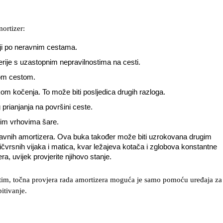
ortizer:
nji po neravnim cestama.
rije s uzastopnim nepravilnostima na cesti.
nom cestom.
kom kočenja. To može biti posljedica drugih razloga.
prianjanja na površini ceste.
im vrhovima šare.
ravnih amortizera. Ova buka također može biti uzrokovana drugim
ičvrsnih vijaka i matica, kvar ležajeva kotača i zglobova konstantne
a, uvijek provjerite njihovo stanje.
tim, točna provjera rada amortizera moguća je samo pomoću uređaja za
pitivanje.