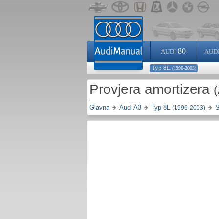
80
AUDI
AUD
Typ 8L
(1996-2003)
Provjera amortizera
(
Glavna
Audi A3
Typ 8L
Š
(1996-2003)