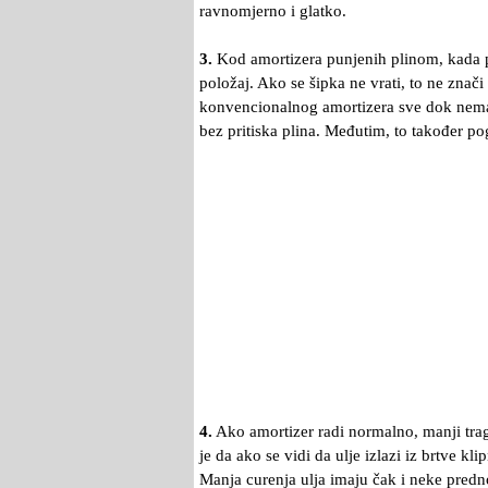
ravnomjerno i glatko.
3.
Kod amortizera punjenih plinom, kada po
položaj. Ako se šipka ne vrati, to ne znači
konvencionalnog amortizera sve dok nema 
bez pritiska plina. Međutim, to također po
4.
Ako amortizer radi normalno, manji trag
je da ako se vidi da ulje izlazi iz brtve kl
Manja curenja ulja imaju čak i neke predno