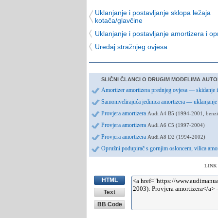
Uklanjanje i postavljanje sklopa ležaja
kotača/glavčine
Uklanjanje i postavljanje amortizera i o
Uređaj stražnjeg ovjesa
SLIČNI ČLANCI O DRUGIM MODELIMA AUTO
Amortizer amortizera prednjeg ovjesa — skidanje 
Samonivelirajuća jedinica amortizera — uklanjanj
Provjera amortizera
Audi A4 B5 (1994-2001, benzi
Provjera amortizera
Audi A6 C5 (1997-2004)
Provjera amortizera
Audi A8 D2 (1994-2002)
Opružni podupirač s gornjim osloncem, vilica amo
LINK
HTML
Text
BB Code