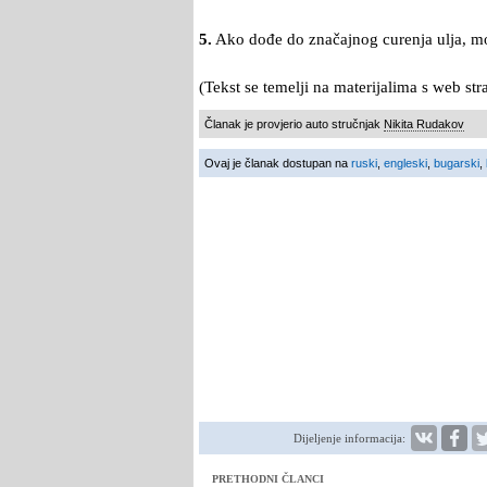
5.
Ako dođe do značajnog curenja ulja, mor
(Tekst se temelji na materijalima s web st
Članak je provjerio auto stručnjak
Nikita Rudakov
Ovaj je članak dostupan na
ruski
,
engleski
,
bugarski
,
Dijeljenje informacija:
PRETHODNI ČLANCI