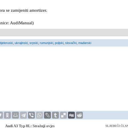
a se zamijeniti amortizer.
ranice: AudiManual)
bjeloruski
,
ukrajinski
,
srpski
,
rumunjski
,
poljski
,
slovački
,
mađarski
Audi A3 Typ 8L: Stražnji ovjes
SLJEDEĆI ČLA