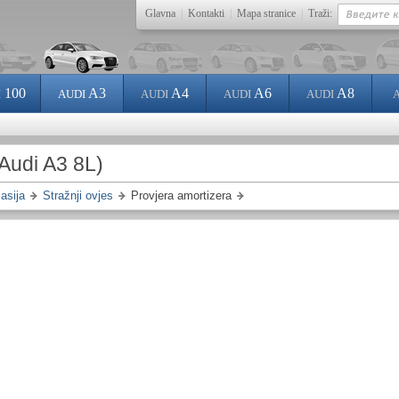
Glavna
|
Kontakti
|
Mapa stranice
|
Traži:
100
A3
A4
A6
A8
I
AUDI
AUDI
AUDI
AUDI
Audi A3 8L)
asija
Stražnji ovjes
Provjera amortizera