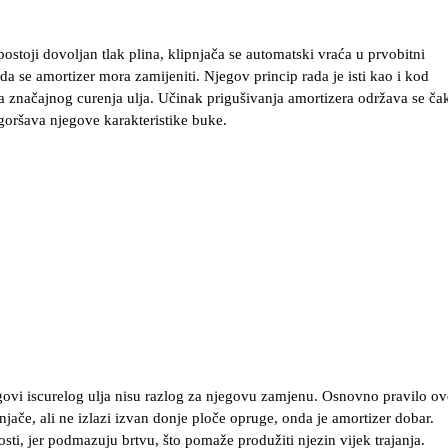
stoji dovoljan tlak plina, klipnjača se automatski vraća u prvobitni
 da se amortizer mora zamijeniti. Njegov princip rada je isti kao i kod
značajnog curenja ulja. Učinak prigušivanja amortizera održava se čak
goršava njegove karakteristike buke.
ovi iscurelog ulja nisu razlog za njegovu zamjenu. Osnovno pravilo ov
ipnjače, ali ne izlazi izvan donje ploče opruge, onda je amortizer dobar.
sti, jer podmazuju brtvu, što pomaže produžiti njezin vijek trajanja.