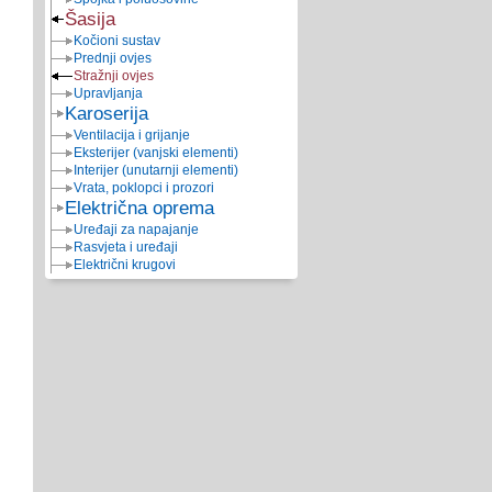
Šasija
Kočioni sustav
Prednji ovjes
Stražnji ovjes
Upravljanja
Karoserija
Ventilacija i grijanje
Eksterijer (vanjski elementi)
Interijer (unutarnji elementi)
Vrata, poklopci i prozori
Električna oprema
Uređaji za napajanje
Rasvjeta i uređaji
Električni krugovi