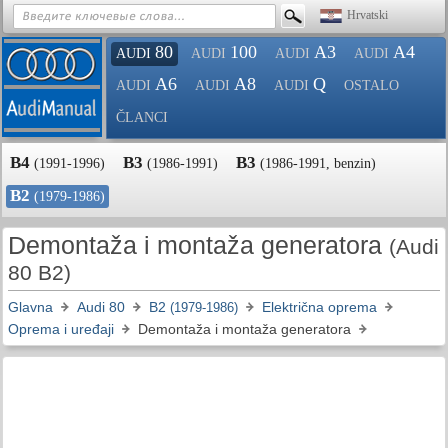
Hrvatski
80
100
A3
A4
AUDI
AUDI
AUDI
AUDI
A6
A8
Q
AUDI
AUDI
AUDI
OSTALO
ČLANCI
B4
B3
B3
(1991-1996)
(1986-1991)
(1986-1991, benzin)
B2
(1979-1986)
Demontaža i montaža generatora
(Audi
80 B2)
Glavna
Audi 80
B2
Električna oprema
(1979-1986)
Oprema i uređaji
Demontaža i montaža generatora