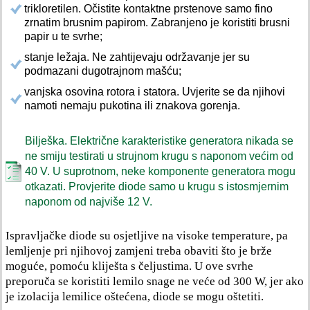
trikloretilen. Očistite kontaktne prstenove samo fino
zrnatim brusnim papirom. Zabranjeno je koristiti brusni
papir u te svrhe;
stanje ležaja. Ne zahtijevaju održavanje jer su
podmazani dugotrajnom mašću;
vanjska osovina rotora i statora. Uvjerite se da njihovi
namoti nemaju pukotina ili znakova gorenja.
Bilješka. Električne karakteristike generatora nikada se
ne smiju testirati u strujnom krugu s naponom većim od
40 V. U suprotnom, neke komponente generatora mogu
otkazati. Provjerite diode samo u krugu s istosmjernim
naponom od najviše 12 V.
Ispravljačke diode su osjetljive na visoke temperature, pa
lemljenje pri njihovoj zamjeni treba obaviti što je brže
moguće, pomoću kliješta s čeljustima. U ove svrhe
preporuča se koristiti lemilo snage ne veće od 300 W, jer ako
je izolacija lemilice oštećena, diode se mogu oštetiti.