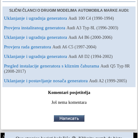
SLIČNI ČLANCI O DRUGIM MODELIMA AUTOMOBILA MARKE AUDI:
Uklanjanje i ugradnja generatora
Audi 100 C4 (1990-1994)
Provjera instaliranog generatora
Audi A3 Typ 8L (1996-2003)
Uklanjanje i ugradnja generatora
Audi A4 B6 (2000-2006)
Provjera rada generatora
Audi A6 C5 (1997-2004)
Uklanjanje i ugradnja generatora
Audi A8 D2 (1994-2002)
Pregled instalacije generatora s kliznim čahurama
Audi Q5 Typ 8R
(2008-2017)
Uklanjanje i postavljanje nosača generatora
Audi A2 (1999-2005)
Komentari posjetitelja
Još nema komentara
AudiManual.ru © 2017-2026
·
Puna verzija
·
Povratne informacije
·