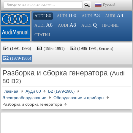
Русский
80
100
A3
A4
AUDI
AUDI
AUDI
AUDI
A6
A8
Q
AUDI
AUDI
AUDI
ПРОЧИЕ
СТАТЬИ
Б4
Б3
Б3
(1991-1996)
(1986-1991)
(1986-1991, бензин)
Б2
(1979-1986)
Разборка и сборка генератора
(Audi
80 B2)
Главная
Ауди 80
Б2
(1979-1986)
Электрооборудование
Оборудование и приборы
Разборка и сборка генератора