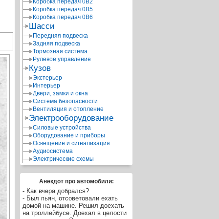
Коробка передач 0В2
Коробка передач 0В5
Коробка передач 0В6
Шасси
Передняя подвеска
Задняя подвеска
Тормозная система
Рулевое управление
Кузов
Экстерьер
Интерьер
Двери, замки и окна
Система безопасности
Вентиляция и отопление
Электрооборудование
Силовые устройства
Оборудование и приборы
Освещение и сигнализация
Аудиосистема
Электрические схемы
Анекдот про автомобили:
- Как вчера добрался?
- Был пьян, отсоветовали ехать
домой на машине. Решил доехать
на троллейбусе. Доехал в целости