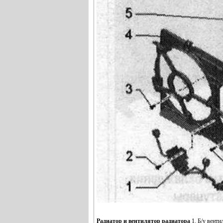
Радиатор и вентилятор радиатора
1. Б/у венти