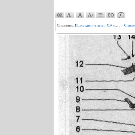
0
Оглавление:
Подсоединить шланг ОЖ с… ↓
Сняти