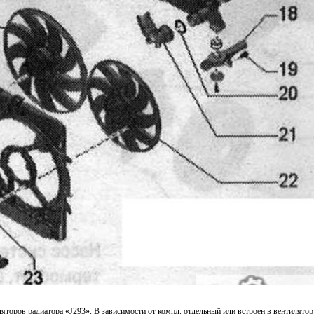
ляторов радиатора «J293». В зависимости от компл. отдельный или встроен в вентилятор