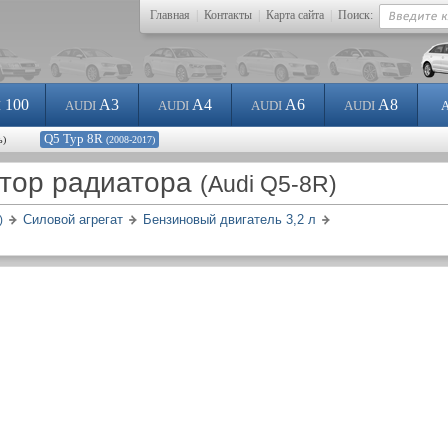
Главная
|
Контакты
|
Карта сайта
|
Поиск:
100
A3
A4
A6
A8
I
AUDI
AUDI
AUDI
AUDI
Q5 Typ 8R
ь)
(2008-2017)
ятор радиатора
(Audi Q5-8R)
Силовой агрегат
Бензиновый двигатель 3,2 л
)