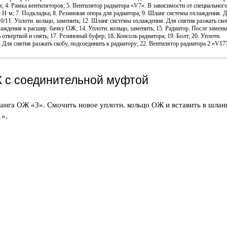
Н·м; 4. Рамка вентиляторов; 5. Вентилятор радиатора «V7». В зависимости от специальног
5 Н·м; 7. Подкладка; 8. Резиновая опора для радиатора; 9. Шланг системы охлаждения. 
10/11. Уплотн. кольцо, заменить; 12. Шланг системы охлаждения. Для снятия разжать ско
аждения к расшир. бачку ОЖ; 14. Уплотн. кольцо, заменить; 15. Радиатор. После замен
тверткой и снять; 17. Резиновый буфер; 18. Консоль радиатора; 19. Болт; 20. Уплотн.
 Для снятия разжать скобу, подсоединить к радиатору; 22. Вентилятор радиатора 2 «V17
 с соединительной муфтой
ланга ОЖ «3». Смочить новое уплотн. кольцо ОЖ и вставить в шлан
».