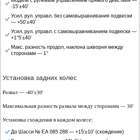
Модели с рулевым управлением прямого действия —
-15'±40'
Усил. рул. управл. без самовыравнивания подвески
— +50'±40'
Усил. рул. управл. с самовыравниванием подвески —
+1°5'±40'
Макс. разность продол, наклона шкворня между
сторонами — 1°
Установка задних колес
Развал — -40'±30'
Максимальная разность развала между сторонами — 30'
Установка схождения в каждом колесе:
До Шасси № ЕА 085 288 — +15'±10' (схождение)