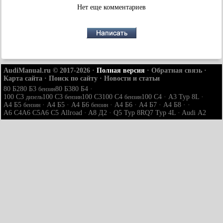
Нет еще комментариев
AudiManual.ru © 2017-2026
·
Полная версия
·
Обратная связь
·
Карта сайта
·
Поиск по сайту
·
Новости и статьи
80 Б2
80 Б3
80 Б3
80 Б4
·
бензин
100 С3
100 С3
100 С3
100 С4
100 С4
·
A3 Typ 8L
·
дизель
бензин
бензин
A4 Б5
·
A4 Б5
·
A4 Б6
·
A4 Б6
·
A4 Б7
·
A4 Б8
· ·
бензин
бензин
A6 С4
A6 С5
A6 С5 Allroad
·
A8 Д2
·
Q5 Typ 8R
Q7 Typ 4L
·
Audi А2