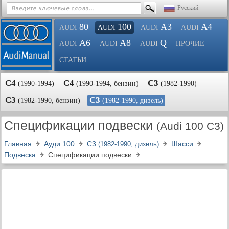
Русский
80
100
A3
A4
AUDI
AUDI
AUDI
AUDI
A6
A8
Q
AUDI
AUDI
AUDI
ПРОЧИЕ
СТАТЬИ
С4
С4
С3
(1990-1994)
(1990-1994, бензин)
(1982-1990)
С3
С3
(1982-1990, бензин)
(1982-1990, дизель)
Спецификации подвески
(Audi 100 C3)
Главная
Ауди 100
С3
Шасси
(1982-1990, дизель)
Подвеска
Спецификации подвески