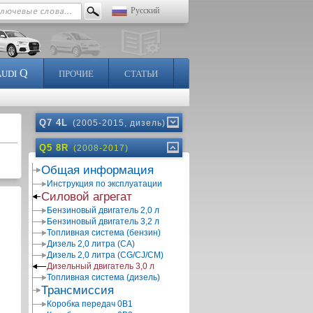
Русский
Q
AUDI
ПРОЧИЕ
СТАТЬИ
Q7 4L
(2005-2015, дизель)
Q5 8R
(2008-2017)
Общая информация
Инструкция по эксплуатации
Силовой агрегат
Бензиновый двигатель 2,0 л
Бензиновый двигатель 3,2 л
Топливная система (бензин)
Дизель 2,0 литра (CA)
Дизель 2,0 литра (CG/CJ/CM)
Дизельный двигатель 3,0 л
Топливная система (дизель)
Трансмиссия
Коробка передач 0В1