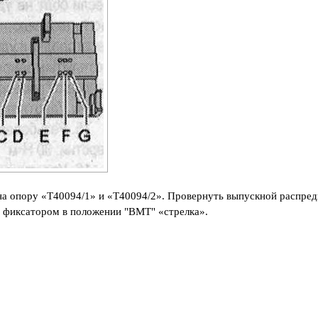
на опору «Т40094/1» и «Т40094/2». Провернуть выпускной распред
ь фиксатором в положении "ВМТ" «стрелка».