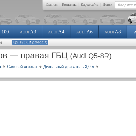
Главная
|
Контакты
|
Карта сайта
|
Поиск:
100
A3
A4
A6
A8
I
AUDI
AUDI
AUDI
AUDI
Q5 Typ 8R
ь)
(2008-2017)
ов — правая ГБЦ
(Audi Q5-8R)
Силовой агрегат
Дизельный двигатель 3,0 л
)