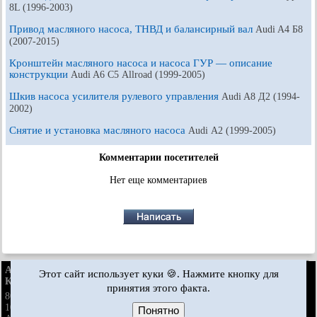
8L (1996-2003)
Привод масляного насоса, ТНВД и балансирный вал
Audi A4 Б8
(2007-2015)
Кронштейн масляного насоса и насоса ГУР — описание
конструкции
Audi A6 С5 Allroad (1999-2005)
Шкив насоса усилителя рулевого управления
Audi A8 Д2 (1994-
2002)
Снятие и установка масляного насоса
Audi А2 (1999-2005)
Комментарии посетителей
Нет еще комментариев
AudiManual.ru © 2017-2026
·
Полная версия
·
Обратная связь
·
Этот сайт использует куки 🍪. Нажмите кнопку для
Карта сайта
·
Поиск по сайту
·
Новости и статьи
принятия этого факта.
80 Б2
·
80 Б3
·
80 Б3
·
80 Б4
· ·
100 С3
·
100 С3
·
бензин
дизель
бензин
100 С3
·
100 С4
·
100 С4
· ·
A3 Typ 8L
·
A4 Б5
·
A4 Б5
·
бензин
бензин
Понятно