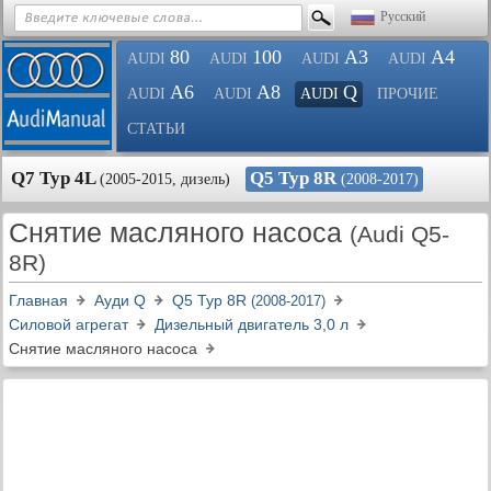
Русский
80
100
A3
A4
AUDI
AUDI
AUDI
AUDI
A6
A8
Q
AUDI
AUDI
AUDI
ПРОЧИЕ
СТАТЬИ
Q7 Typ 4L
Q5 Typ 8R
(2005-2015, дизель)
(2008-2017)
Снятие масляного насоса
(Audi Q5-
8R)
Главная
Ауди Q
Q5 Typ 8R
(2008-2017)
Силовой агрегат
Дизельный двигатель 3,0 л
Снятие масляного насоса