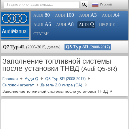
Русский
80
100
A3
A4
AUDI
AUDI
AUDI
AUDI
A6
A8
Q
AUDI
AUDI
AUDI
ПРОЧИЕ
СТАТЬИ
Q7 Typ 4L
Q5 Typ 8R
(2005-2015, дизель)
(2008-2017)
Заполнение топливной системы
после установки ТНВД
(Audi Q5-8R)
Главная
Ауди Q
Q5 Typ 8R
(2008-2017)
Силовой агрегат
Дизель 2,0 литра (CA)
Заполнение топливной системы после установки ТНВД