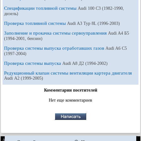
Спецификации топливной системы
Audi 100 С3 (1982-1990,
дизель)
Проверка топливной системы
Audi A3 Typ 8L (1996-2003)
Заполнение и прокачка системы сервоуправления
Audi A4 Б5
(1994-2001, бензин)
Проверка системы выпуска отработавших газов
Audi A6 С5
(1997-2004)
Проверка системы выпуска
Audi A8 Д2 (1994-2002)
Редукционный клапан системы вентиляции картера двигателя
Audi А2 (1999-2005)
Комментарии посетителей
Нет еще комментариев
AudiManual.ru © 2017-2026
·
Полная версия
·
Обратная связь
·