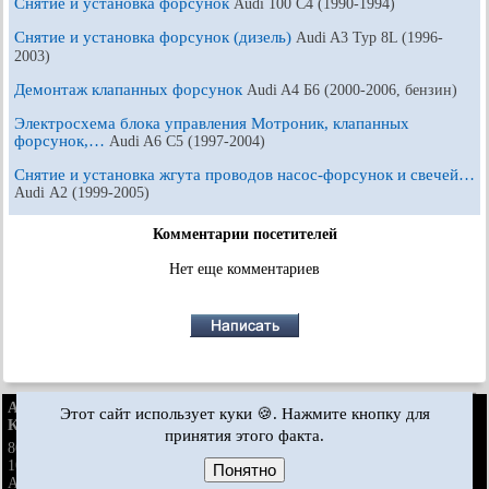
Снятие и установка форсунок
Audi 100 С4 (1990-1994)
Снятие и установка форсунок (дизель)
Audi A3 Typ 8L (1996-
2003)
Демонтаж клапанных форсунок
Audi A4 Б6 (2000-2006, бензин)
Электросхема блока управления Мотроник, клапанных
форсунок,…
Audi A6 С5 (1997-2004)
Снятие и установка жгута проводов насос-форсунок и свечей…
Audi А2 (1999-2005)
Комментарии посетителей
Нет еще комментариев
AudiManual.ru © 2017-2026
·
Полная версия
·
Обратная связь
·
Этот сайт использует куки 🍪. Нажмите кнопку для
Карта сайта
·
Поиск по сайту
·
Новости и статьи
принятия этого факта.
80 Б2
·
80 Б3
·
80 Б3
·
80 Б4
· ·
100 С3
·
100 С3
·
бензин
дизель
бензин
100 С3
·
100 С4
·
100 С4
· ·
A3 Typ 8L
·
A4 Б5
·
A4 Б5
·
бензин
бензин
Понятно
A4 Б6
·
A4 Б6
·
A4 Б7
·
A4 Б8
· ·
A6 С4
·
A6 С5
·
A6 С5 Allroad
бензин