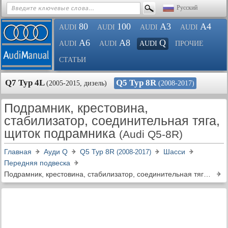
Русский
80
100
A3
A4
AUDI
AUDI
AUDI
AUDI
A6
A8
Q
AUDI
AUDI
AUDI
ПРОЧИЕ
СТАТЬИ
Q7 Typ 4L
Q5 Typ 8R
(2005-2015, дизель)
(2008-2017)
Подрамник, крестовина,
стабилизатор, соединительная тяга,
щиток подрамника
(Audi Q5-8R)
Главная
Ауди Q
Q5 Typ 8R
Шасси
(2008-2017)
Передняя подвеска
Подрамник, крестовина, стабилизатор, соединительная тяга, щиток подрамника