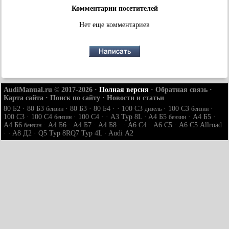
Комментарии посетителей
Нет еще комментариев
AudiManual.ru © 2017-2026
·
Полная версия
·
Обратная связь
·
Карта сайта
·
Поиск по сайту
·
Новости и статьи
80 Б2
·
80 Б3
·
80 Б3
·
80 Б4
· ·
100 С3
·
100 С3
·
бензин
дизель
бензин
100 С3
·
100 С4
·
100 С4
· ·
A3 Typ 8L
·
A4 Б5
·
A4 Б5
·
бензин
бензин
A4 Б6
·
A4 Б6
·
A4 Б7
·
A4 Б8
· ·
A6 С4
·
A6 С5
·
A6 С5 Allroad
бензин
· ·
A8 Д2
·
Q5 Typ 8R
Q7 Typ 4L
·
Audi А2