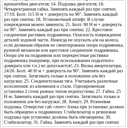
кронштейна двигателя; 14. Подушка двигателя; 16.
Четырехгранная гайка. Заменять каждый раз при снятии;
17/19. Болт. 115 Н·м + довернуть на 90°. Заменять каждый
раз при снятии; 18. Установочный штифт. В случае
повреждения можно заменить; 21. Болт. 90 Н·м + довернуть
на 90°. Заменять каждый раз при снятии; 22. Крестовое
соединение растяжек подрамника. Опасность повреждения
деталей ходовой части. Никогда не опускать а/м на колеса,
если должным образом не смонтированы опора подрамника,
рулевой механизм или крестовое соединение подрамника.
Опора а/м на подрамник или перекрестные растяжки
подрамника (например, при использовании подкатного
домкрата или т.п.) не допускается!; 23. Вилка амортизатора;
24/26. Болт. 40 Н·м + довернуть на 90°. Заменять каждый раз
при снятии. Затягивать только в положении а/м без
нагрузки; 25. Соединительная тяга. Учитывать различные
исполнения: из алюминия и стали. Одновременная
установка 2 стоек разных типов недопустима; 27. Гайка. 25
Н·м. Заменять каждый раз при снятии. Затягивать только в
положении а/м без нагрузки; 28. Хомут; 29. Резиновая
подушка. Отверстие сай «лент» блока при установке должно
быть обращено к подрамнику. Стабилизатор и резиновая
подушка при установке должны быть обезжирены; 30.
Стабилизатор; 31. Гайка. Заменять каждый раз при снятии