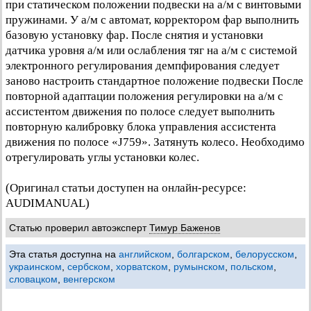
при статическом положении подвески на а/м с винтовыми
пружинами. У а/м с автомат, корректором фар выполнить
базовую установку фар. После снятия и установки
датчика уровня а/м или ослабления тяг на а/м с системой
электронного регулирования демпфирования следует
заново настроить стандартное положение подвески После
повторной адаптации положения регулировки на а/м с
ассистентом движения по полосе следует выполнить
повторную калибровку блока управления ассистента
движения по полосе «J759». Затянуть колесо. Необходимо
отрегулировать углы установки колес.
(Оригинал статьи доступен на онлайн-ресурсе:
AUDIMANUAL)
Статью проверил автоэксперт
Тимур Баженов
Эта статья доступна на
английском
,
болгарском
,
белорусском
,
украинском
,
сербском
,
хорватском
,
румынском
,
польском
,
словацком
,
венгерском