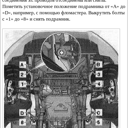
соединения эл. проводов отсоединены или сняты.
Пометить установочное положение подрамника от «А» до
«D», например, с помощью фломастера. Выкрутить болты
с «1» до «8» и снять подрамник.