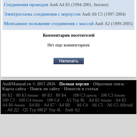
Соединения проводов
Audi A4 Б5 (1994-2001, бензин)
Электросхема соединения с корпусом
Audi A6 С5 (1997-2004)
Монтажное положение соединения с массой
Audi А2 (1999-2005)
Комментарии посетителей
Нет еще комментариев
AudiManual.ru © 2017-2026
·
Полная версия
·
Обратная связь
·
Карта сайта
·
Поиск по сайту
·
Новости и статьи
80 Б2
·
80 Б3
·
80 Б3
·
80 Б4
· ·
100 С3
·
100 С3
·
бензин
дизель
бензин
100 С3
·
100 С4
·
100 С4
· ·
A3 Typ 8L
·
A4 Б5
·
A4 Б5
·
бензин
бензин
A4 Б6
·
A4 Б6
·
A4 Б7
·
A4 Б8
· ·
A6 С4
·
A6 С5
·
A6 С5 Allroad
бензин
· ·
A8 Д2
·
Q5 Typ 8R
Q7 Typ 4L
·
Audi А2