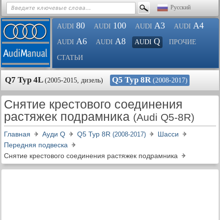
Русский
80
100
A3
A4
AUDI
AUDI
AUDI
AUDI
A6
A8
Q
AUDI
AUDI
AUDI
ПРОЧИЕ
СТАТЬИ
Q7 Typ 4L
Q5 Typ 8R
(2005-2015, дизель)
(2008-2017)
Снятие крестового соединения
растяжек подрамника
(Audi Q5-8R)
Главная
Ауди Q
Q5 Typ 8R
Шасси
(2008-2017)
Передняя подвеска
Снятие крестового соединения растяжек подрамника