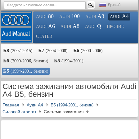
Русский
80
100
A3
A4
AUDI
AUDI
AUDI
AUDI
A6
A8
Q
AUDI
AUDI
AUDI
ПРОЧИЕ
СТАТЬИ
Б8
Б7
Б6
(2007-2015)
(2004-2008)
(2000-2006)
Б6
Б5
(2000-2006, бензин)
(1994-2001)
Б5
(1994-2001, бензин)
Система зажигания автомобиля Audi
A4 B5, бензин
Главная
Ауди A4
Б5
(1994-2001, бензин)
Силовой агрегат
Система зажигания